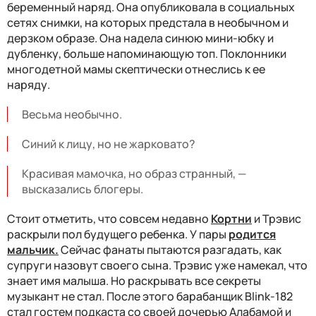
беременный наряд. Она опубликовала в социальных
сетях снимки, на которых предстала в необычном и
дерзком образе. Она надела синюю мини-юбку и
дубленку, больше напоминающую топ. Поклонники
многодетной мамы скептически отнеслись к ее
наряду.
Весьма необычно.
Синий к лицу, но не жарковато?
Красивая мамочка, но образ странный, —
высказались блогеры.
Стоит отметить, что совсем недавно
Кортни
и Трэвис
раскрыли пол будущего ребенка. У пары
родится
мальчик.
Сейчас фанаты пытаются разгадать, как
супруги назовут своего сына. Трэвис уже намекал, что
знает имя малыша. Но раскрывать все секреты
музыкант не стал. После этого барабанщик Blink-182
стал гостем подкаста со своей дочерью Алабамой и