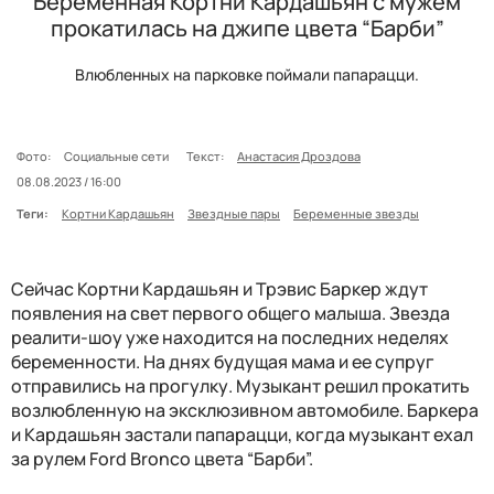
Беременная Кортни Кардашьян с мужем
прокатилась на джипе цвета “Барби”
Влюбленных на парковке поймали папарацци.
Фото:
Социальные сети
Текст:
Анастасия Дроздова
08.08.2023 / 16:00
Теги:
Кортни Кардашьян
Звездные пары
Беременные звезды
Сейчас Кортни Кардашьян и Трэвис Баркер ждут
появления на свет первого общего малыша. Звезда
реалити-шоу уже находится на последних неделях
беременности. На днях будущая мама и ее супруг
отправились на прогулку. Музыкант решил прокатить
возлюбленную на эксклюзивном автомобиле. Баркера
и Кардашьян застали папарацци, когда музыкант ехал
за рулем Ford Bronco цвета “Барби”.