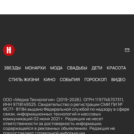
Перейти на главную
Нап
ЗВЕЗДЫ
МОНАРХИ
МОДА
СВАДЬБЫ
ДЕТИ
КРАСОТА
СТИЛЬ ЖИЗНИ
КИНО
СОБЫТИЯ
ГОРОСКОП
ВИДЕО
ООО «Медиа Технология» (2019-2026). ОГРН 1197746707311,
ИНН 9718149525. Свидетельство о регистрации СМИ ПИ №
ФС77- 81184 выдано Федеральной службой по надзору в сфере
связи, информационных технологий и массовых
коммуникаций 02 июня 2021 г. Редакция не несет
ответственности за достоверность информации,
содержащейся в рекламных объявлениях. Редакция не
предоставляет справочной информации.