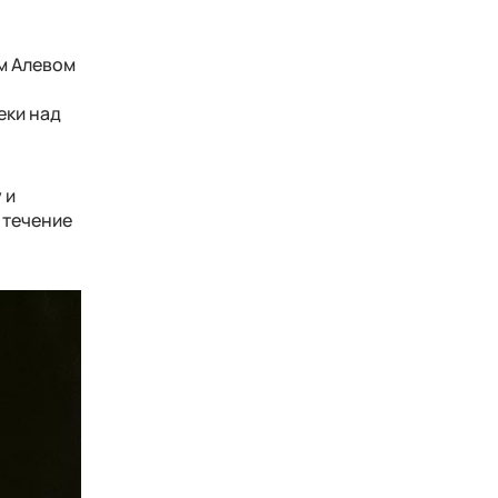
м Алевом
еки над
 и
 течение