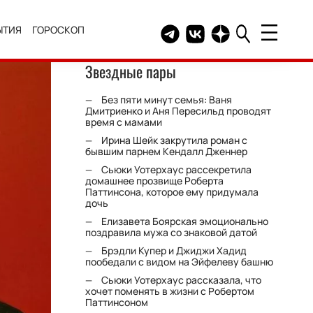
ЫТИЯ
ГОРОСКОП
Telegram канал HELLO
Группа HELLO Вконтакт
Канал HELLO в Дзе
Звездные пары
Без пяти минут семья: Ваня
Дмитриенко и Аня Пересильд проводят
время с мамами
Ирина Шейк закрутила роман с
бывшим парнем Кендалл Дженнер
Сьюки Уотерхаус рассекретила
домашнее прозвище Роберта
Паттинсона, которое ему придумала
дочь
Елизавета Боярская эмоционально
поздравила мужа со знаковой датой
Брэдли Купер и Джиджи Хадид
пообедали с видом на Эйфелеву башню
Сьюки Уотерхаус рассказала, что
хочет поменять в жизни с Робертом
Паттинсоном