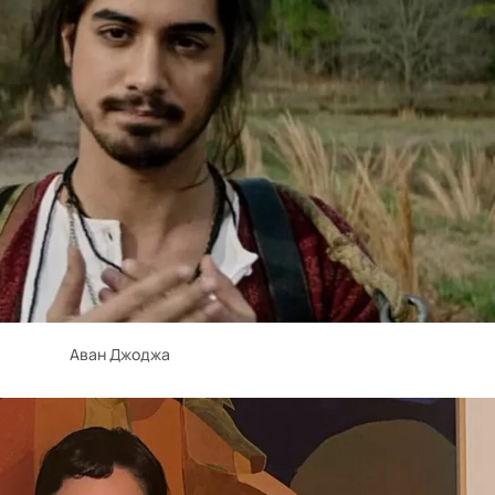
Аван Джоджа