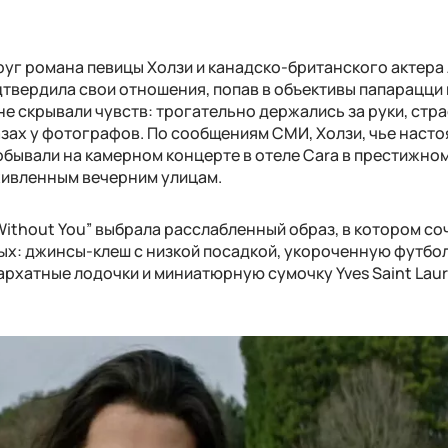
руг романа певицы Холзи и канадско-британского актера
вердила свои отношения, попав в объективы папарацци 
не скрывали чувств: трогательно держались за руки, стр
азах у фотографов. По сообщениям СМИ, Холзи, чье наст
обывали на камерном концерте в отеле Cara в престижно
живленным вечерним улицам.
ithout You” выбрала расслабленный образ, в котором со
ых: джинсы-клеш с низкой посадкой, укороченную футбол
рхатные лодочки и миниатюрную сумочку Yves Saint Laur