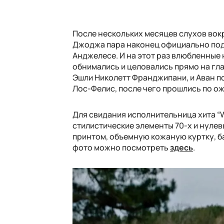
После нескольких месяцев слухов вок
Джоджа пара наконец официально подт
Анджелесе. И на этот раз влюбленные 
обнимались и целовались прямо на гл
Эшли Николетт Франджипани, и Аван п
Лос-Фелис, после чего прошлись по о
Для свидания исполнительница хита “W
стилистические элементы 70-х и нулев
принтом, объемную кожаную куртку, ба
фото можно посмотреть
здесь
.