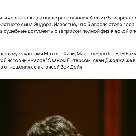
ти через полгода после расставания Холзи с бойфрендо
-летнего сына Эндера. Известно, что 5 апреля этого года
а судебные документы с запросом полной физической оп
сь с музыкантами Мэттью Хили, Machine Gun Kelly, G-Eazy
кой истории ужасов” Эваном Питерсом. Аван Джоджа же в
в отношениях с актрисой Зои Дойч.