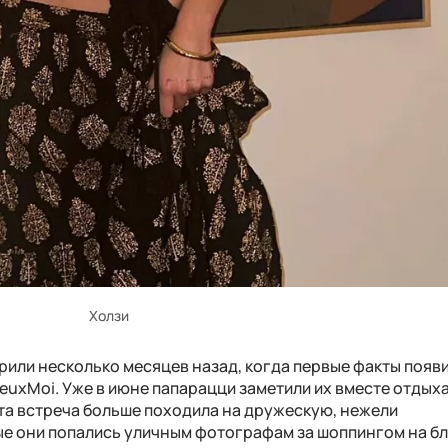
Холзи
рили несколько месяцев назад, когда первые факты появи
DeuxMoi. Уже в июне папарацци заметили их вместе отды
 та встреча больше походила на дружескую, нежели
ые они попались уличным фотографам за шоппингом на 