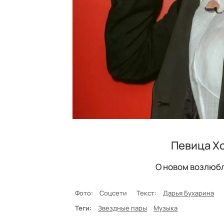
Певица Х
О новом возлюбл
Фото:
Соцсети
Текст:
Дарья Бухарина
Теги:
Звездные пары
Музыка