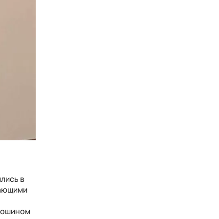
лись в
хающими
блошином