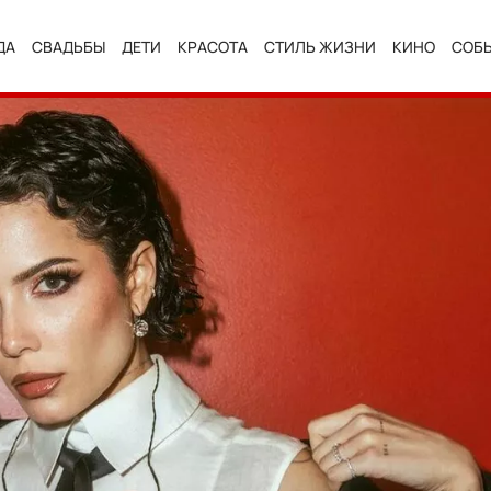
ДА
СВАДЬБЫ
ДЕТИ
КРАСОТА
СТИЛЬ ЖИЗНИ
КИНО
СОБ