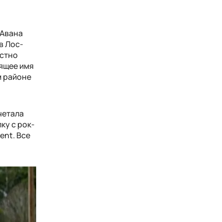
 Авана
в Лос-
астно
оящее имя
м районе
четала
ку с рок-
ent. Все