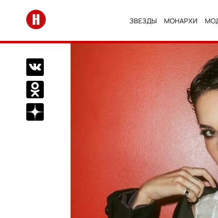
Перейти на главную
ЗВЕЗДЫ
МОНАРХИ
МО
Поделиться Вконтакте
Поделиться в Одноклассниках
Подписаться на нас в Дзен