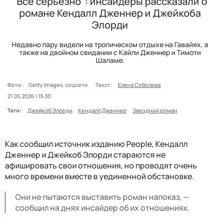
"Все серьезно": инсайдеры рассказали о
романе Кендалл Дженнер и Джейкоба
Элорди
Недавно пару видели на тропическом отдыхе на Гавайях, а
также на двойном свидании с Кайли Дженнер и Тимоти
Шаламе.
Фото:
Getty Images, соцсети
Текст:
Елена Соболева
21.05.2026 / 15:30
Теги:
Джейкоб Элорди
Кендалл Дженнер
Звездный роман
Как сообщил источник изданию People, Кендалл
Дженнер и Джейкоб Элорди стараются не
афишировать свои отношения, но проводят очень
много времени вместе в уединенной обстановке.
Они не пытаются выставить роман напоказ, —
сообщил на днях инсайдер об их отношениях.