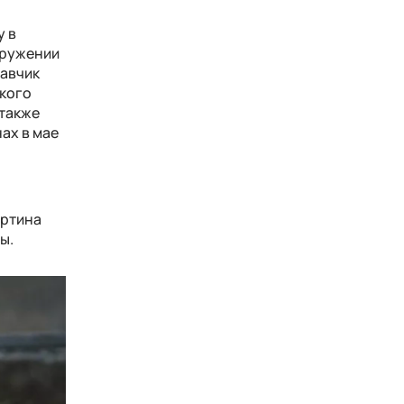
у в
кружении
савчик
ского
 также
ах в мае
артина
ы.