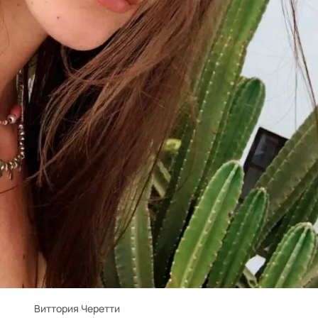
Виттория Черетти