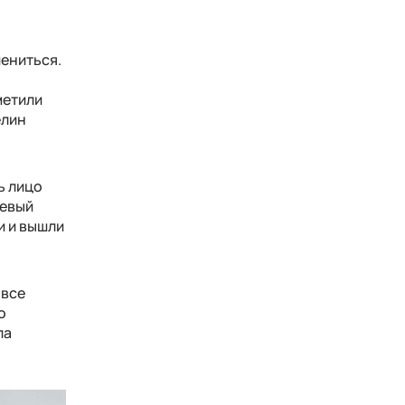
ениться.
метили
елин
ь лицо
невый
и и вышли
 все
о
ла