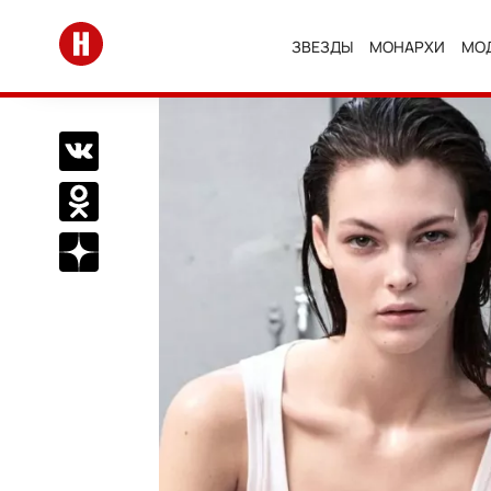
Перейти на главную
ЗВЕЗДЫ
МОНАРХИ
МО
Поделиться Вконтакте
Поделиться в Одноклассниках
Подписаться на нас в Дзен