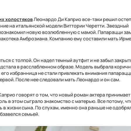
их холостяков
Леонардо Ди Каприо все-таки решил остеп
ание на итальянской модели Виттории Черетти. Звездный
 познакомил новую возлюбленную с мамой. Папарацци за
инакотека Амброзиана. Компанию ему составили мать Ирм
ься с толпой. Он надел темный аутфит и не забыл закрыт
едстала в расслабленном образе. Модель выбрала корич
и его избранница не стали привлекать внимания папарацц
первой. После нее следовали мать Леонардо и он сам.
априо говорят о том, что новый роман актера принимает
ль в этом сыграло знакомство с матерью. Все потому, чт
 в жизни сына. По слухам, именно она раньше не одобря
обзавелся семьей.