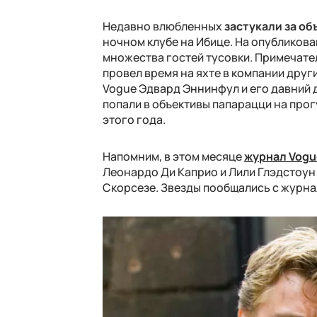
Недавно влюбленных
застукали за о
ночном клубе на Ибице. На опубликова
множества гостей тусовки. Примечател
провел время на яхте в компании друг
Vogue Эдвард Эннинфул и его давний д
попали в объективы папарацци на прог
этого года.
Напомним, в этом месяце
журнал Vogu
Леонардо Ди Каприо и Лили Глэдстоун
Скорсезе. Звезды пообщались с журна