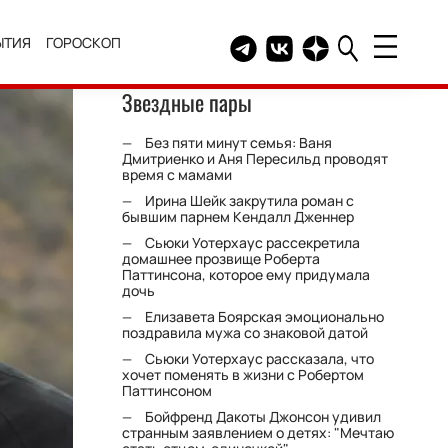
ЫТИЯ
ГОРОСКОП
Telegram канал HELLO
Группа HELLO Вконтакт
Канал HELLO в Дзе
Звездные пары
Без пяти минут семья: Ваня
Дмитриенко и Аня Пересильд проводят
время с мамами
Ирина Шейк закрутила роман с
бывшим парнем Кендалл Дженнер
Сьюки Уотерхаус рассекретила
домашнее прозвище Роберта
Паттинсона, которое ему придумала
дочь
Елизавета Боярская эмоционально
поздравила мужа со знаковой датой
Сьюки Уотерхаус рассказала, что
хочет поменять в жизни с Робертом
Паттинсоном
Бойфренд Дакоты Джонсон удивил
странным заявлением о детях: "Мечтаю