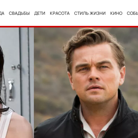
ДА
СВАДЬБЫ
ДЕТИ
КРАСОТА
СТИЛЬ ЖИЗНИ
КИНО
СОБ