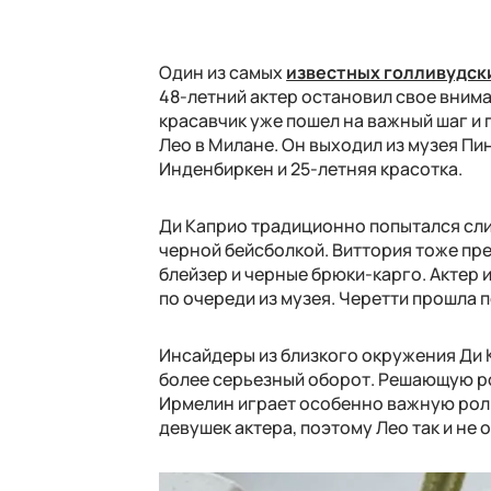
Один из самых
известных голливудск
48-летний актер остановил свое вним
красавчик уже пошел на важный шаг и
Лео в Милане. Он выходил из музея П
Инденбиркен и 25-летняя красотка.
Ди Каприо традиционно попытался слит
черной бейсболкой. Виттория тоже пр
блейзер и черные брюки-карго. Актер 
по очереди из музея. Черетти прошла 
Инсайдеры из близкого окружения Ди К
более серьезный оборот. Решающую ро
Ирмелин играет особенно важную роль
девушек актера, поэтому Лео так и не 