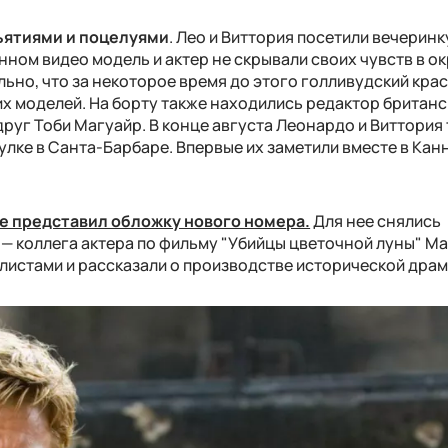
бъятиями и поцелуями
. Лео и Виттория посетили вечеринк
нном видео модель и актер не скрывали своих чувств в о
ьно, что за некоторое время до этого голливудский кра
их моделей. На борту также находились редактор британ
руг Тоби Магуайр. В конце августа Леонардо и Виттория
улке в Санта-Барбаре. Впервые их заметили вместе в Канн
e представил обложку нового номера.
Для нее снялись
 — коллега актера по фильму "Убийцы цветочной луны" М
листами и рассказали о производстве исторической драм