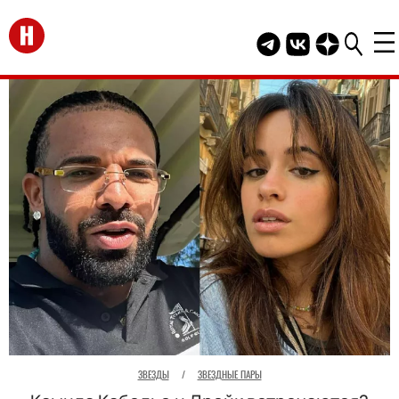
Перейти на главную
Telegram канал HEL
Группа HELLO В
Канал HELLO
ЗВЕЗДЫ
/
ЗВЕЗДНЫЕ ПАРЫ