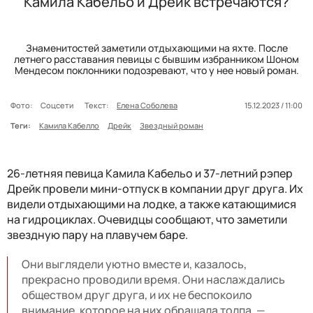
Камила Кабельо и Дрейк встречаются?
Знаменитостей заметили отдыхающими на яхте. После
летнего расставания певицы с бывшим избранником Шоном
Мендесом поклонники подозревают, что у нее новый роман.
Фото:
Соцсети
Текст:
Елена Соболева
15.12.2023 / 11:00
Теги:
Камила Кабелло
Дрейк
Звездный роман
26-летняя певица Камила Кабельо и 37-летний рэпер
Дрейк провели мини-отпуск в компании друг друга. Их
видели отдыхающими на лодке, а также катающимися
на гидроциклах. Очевидцы сообщают, что заметили
звездную пару на плавучем баре.
Они выглядели уютно вместе и, казалось,
прекрасно проводили время. Они наслаждались
обществом друг друга, и их не беспокоило
внимание, которое на них обращала толпа, —