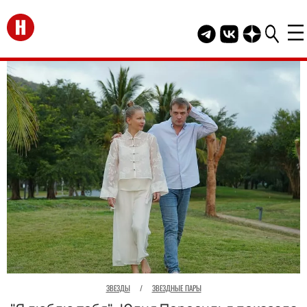
Перейти на главную
Telegram канал HEL
Группа HELLO В
Канал HELLO
ЗВЕЗДЫ
/
ЗВЕЗДНЫЕ ПАРЫ