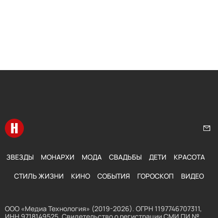
Перейти на главную
Нап
ЗВЕЗДЫ
МОНАРХИ
МОДА
СВАДЬБЫ
ДЕТИ
КРАСОТА
СТИЛЬ ЖИЗНИ
КИНО
СОБЫТИЯ
ГОРОСКОП
ВИДЕО
ООО «Медиа Технология» (2019-2026). ОГРН 1197746707311,
ИНН 9718149525. Свидетельство о регистрации СМИ ПИ №