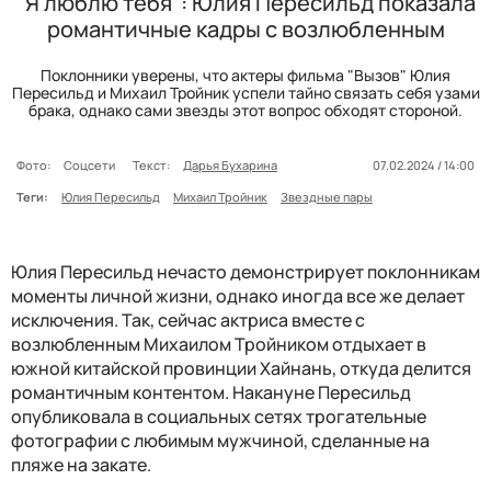
"Я люблю тебя": Юлия Пересильд показала
романтичные кадры с возлюбленным
Поклонники уверены, что актеры фильма "Вызов" Юлия
Пересильд и Михаил Тройник успели тайно связать себя узами
брака, однако сами звезды этот вопрос обходят стороной.
Фото:
Соцсети
Текст:
Дарья Бухарина
07.02.2024 / 14:00
Теги:
Юлия Пересильд
Михаил Тройник
Звездные пары
Юлия Пересильд нечасто демонстрирует поклонникам
моменты личной жизни, однако иногда все же делает
исключения. Так, сейчас актриса вместе с
возлюбленным Михаилом Тройником отдыхает в
южной китайской провинции Хайнань, откуда делится
романтичным контентом. Накануне Пересильд
опубликовала в социальных сетях трогательные
фотографии с любимым мужчиной, сделанные на
пляже на закате.