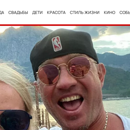
ДА
СВАДЬБЫ
ДЕТИ
КРАСОТА
СТИЛЬ ЖИЗНИ
КИНО
СОБ