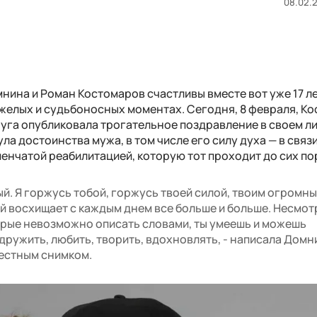
08.02.2
ина и Роман Костомаров счастливы вместе вот уже 17 ле
яжелых и судьбоносных моментах. Сегодня, 8 февраля, К
пруга опубликовала трогательное поздравление в своем л
ла достоинства мужа, в том числе его силу духа — в связи
енчатой реабилитацией, которую тот проходит до сих по
й. Я горжусь тобой, горжусь твоей силой, твоим огромн
 восхищает с каждым днем все больше и больше. Несмот
орые невозможно описать словами, ты умеешь и можешь
 дружить, любить, творить, вдохновлять, - написала Домн
естным снимком.