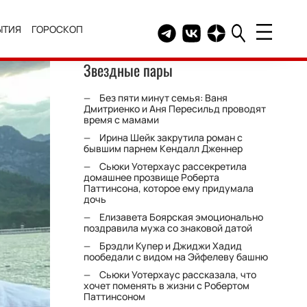
ЫТИЯ
ГОРОСКОП
Telegram канал HELLO
Группа HELLO Вконтакт
Канал HELLO в Дзе
Звездные пары
Без пяти минут семья: Ваня
Дмитриенко и Аня Пересильд проводят
время с мамами
Ирина Шейк закрутила роман с
бывшим парнем Кендалл Дженнер
Сьюки Уотерхаус рассекретила
домашнее прозвище Роберта
Паттинсона, которое ему придумала
дочь
Елизавета Боярская эмоционально
поздравила мужа со знаковой датой
Брэдли Купер и Джиджи Хадид
пообедали с видом на Эйфелеву башню
Сьюки Уотерхаус рассказала, что
хочет поменять в жизни с Робертом
Паттинсоном