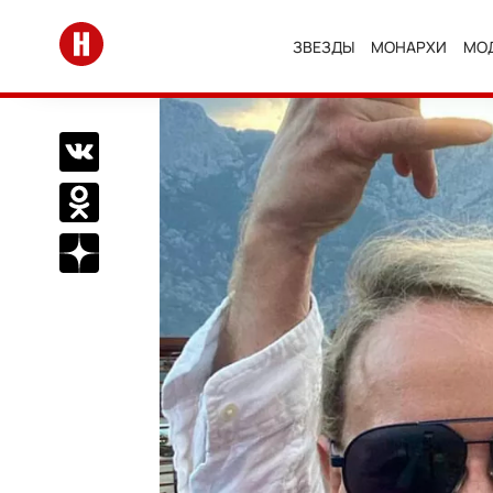
Перейти на главную
ЗВЕЗДЫ
МОНАРХИ
МО
Поделиться Вконтакте
Поделиться в Одноклассниках
Подписаться на нас в Дзен