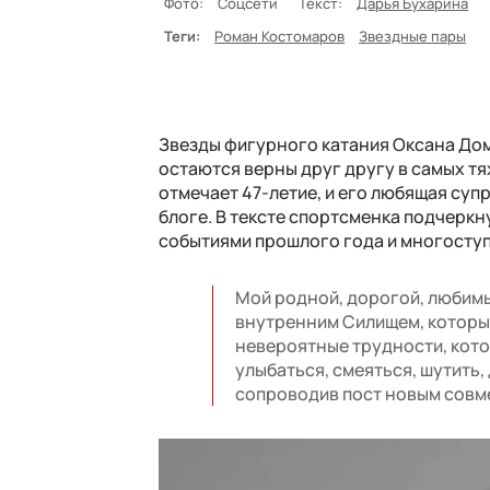
Фото:
Соцсети
Текст:
Дарья Бухарина
Теги:
Роман Костомаров
Звездные пары
Звезды фигурного катания Оксана Домн
остаются верны друг другу в самых т
отмечает 47-летие, и его любящая су
блоге. В тексте спортсменка подчеркну
событиями прошлого года и многоступ
Мой родной, дорогой, любимы
внутренним Силищем, который
невероятные трудности, кот
улыбаться, смеяться, шутить,
сопроводив пост новым совм