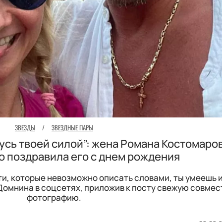
ЗВЕЗДЫ
/
ЗВЕЗДНЫЕ ПАРЫ
жусь твоей силой”: жена Романа Костомаро
 поздравила его с днем рождения
и, которые невозможно описать словами, ты умеешь 
 Домнина в соцсетях, приложив к посту свежую совме
фотографию.