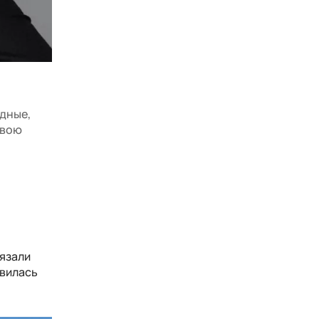
удные,
твою
вязали
явилась