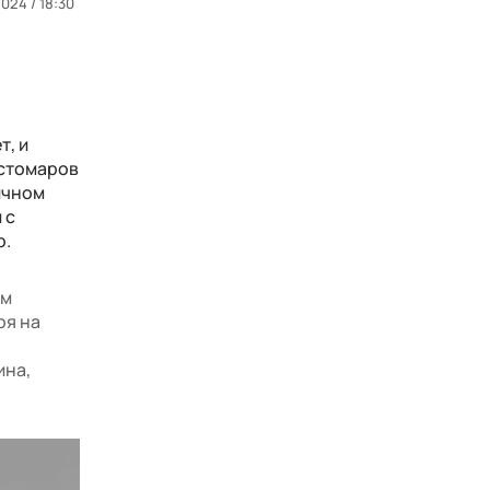
024 / 18:30
т, и
остомаров
ичном
 с
р.
ым
ря на
ина,