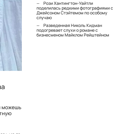
Рози Хантингтон-Уайтли
поделилась редкими фотографиями с
Джейсоном Стэйтемом по особому
случаю
Разведенная Николь Кидман
подогревает слухи о романе с
бизнесменом Майклом Рейштейном
ва
и можешь
стную