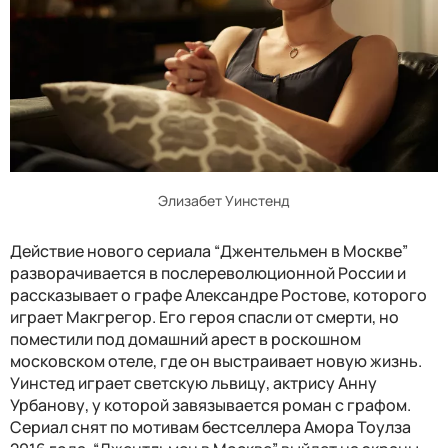
Элизабет Уинстенд
Действие нового сериала “Джентельмен в Москве”
разворачивается в послереволюционной России и
рассказывает о графе Александре Ростове, которого
играет Макгрегор. Его героя спасли от смерти, но
поместили под домашний арест в роскошном
московском отеле, где он выстраивает новую жизнь.
Уинстед играет светскую львицу, актрису Анну
Урбанову, у которой завязывается роман с графом.
Сериал снят по мотивам бестселлера Амора Тоулза