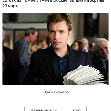
2016 года. “Джентльмен в Москве” выйдет на экраны
29 марта.
Юэн Макгрегор
ЗВЕЗДНЫЙ РОМАН
КИНО