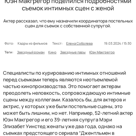
Юэн Макгрегор поделился подробностями
съемок интимных сцен с женой
Актер рассказал, что ему назначили координатора постельных
сцен для съемок с собственной супругой.
Фото:
Кадры из фильмов
Текст:
Елена Соболева
19.03.2024 / 15:30
Теги:
Звездный роман
Кино
Звездные пары
Юэн Макгрегор
Специалисты по курированию интимных отношений
перед съемками теперь являются неотъемлемой
частью кинопроизводства. Это помогает актерам
преодолеть неловкость, сопровождающую интимные
сцены между коллегами. Казалось бы, для актеров и
актрис, у которых уже были постельные сцены, это
может быть лишним, но нет. Например, 52-летний актер
Юэн Макгрегор и его 39-летняя супруга Мэри
Элизабет Уинстед женаты уже два года, однако на
съемках предстоящего сериала “Джентльмен в