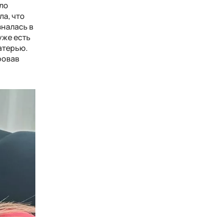
лло
ла, что
зналась в
уже есть
атерью.
ровав