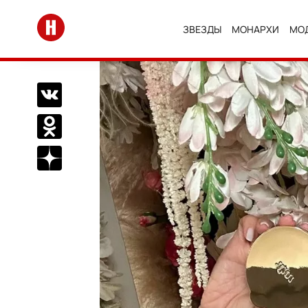
Перейти на главную
ЗВЕЗДЫ
МОНАРХИ
МО
Поделиться Вконтакте
Поделиться в Одноклассниках
Подписаться на нас в Дзен