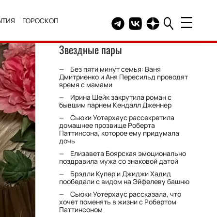
ЫТИЯ
ГОРОСКОП
Telegram канал HELLO
Группа HELLO Вконтакт
Канал HELLO в Дзе
Звездные пары
Без пяти минут семья: Ваня
Дмитриенко и Аня Пересильд проводят
время с мамами
Ирина Шейк закрутила роман с
бывшим парнем Кендалл Дженнер
Сьюки Уотерхаус рассекретила
домашнее прозвище Роберта
Паттинсона, которое ему придумала
дочь
Елизавета Боярская эмоционально
поздравила мужа со знаковой датой
Брэдли Купер и Джиджи Хадид
пообедали с видом на Эйфелеву башню
Сьюки Уотерхаус рассказала, что
хочет поменять в жизни с Робертом
Паттинсоном