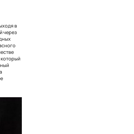
ыходя в
й через
одных
ласного
честве
, который
рный
а
ее