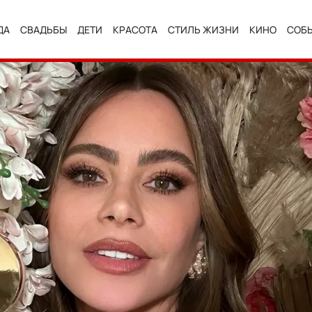
ДА
СВАДЬБЫ
ДЕТИ
КРАСОТА
СТИЛЬ ЖИЗНИ
КИНО
СОБ