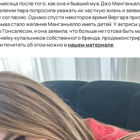
 месяца после того, как она и бывший муж Джо Манганье
влении пара попросила уважать их частную жизнь и заяви
согласию. Однако спустя некоторое время Вергара при
ыва стало желание Манганьелло иметь детей. У актрисы 
 Гонсалесом, и она заявила, что больше не готова быть м
нейку купальников собственного бренда, продемонстри
и почитать об этом можно в
нашем материале
.