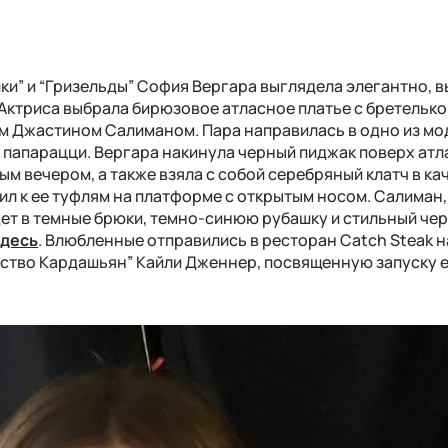
ки” и “Гризельды” София Вергара выглядела элегантно, в
Актриса выбрала бирюзовое атласное платье с бретелько
м Джастином Салиманом. Пара направилась в одно из м
и папарацци. Вергара накинула черный пиджак поверх ат
ым вечером, а также взяла с собой серебряный клатч в ка
ил к ее туфлям на платформе с открытым носом. Салиман
ет в темные брюки, темно-синюю рубашку и стильный че
десь
. Влюбленные отправились в ресторан Catch Steak н
ство Кардашьян” Кайли Дженнер, посвященную запуску 