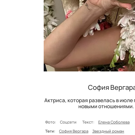
София Вергара
Актриса, которая развелась в июле
новыми отношениями. 
Фото:
Соцсети
Текст:
Елена Соболева
Теги:
София Вергара
Звездный роман