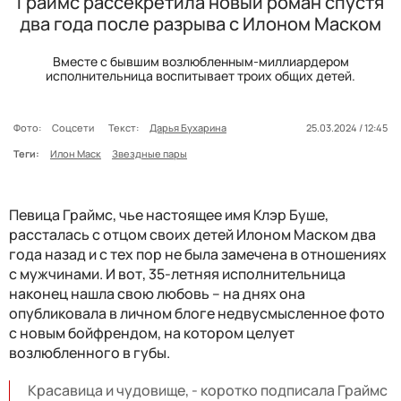
Граймс рассекретила новый роман спустя
два года после разрыва с Илоном Маском
Вместе с бывшим возлюбленным-миллиардером
исполнительница воспитывает троих общих детей.
Фото:
Соцсети
Текст:
Дарья Бухарина
25.03.2024 / 12:45
Теги:
Илон Маск
Звездные пары
Певица Граймс, чье настоящее имя Клэр Буше,
рассталась с отцом своих детей Илоном Маском два
года назад и с тех пор не была замечена в отношениях
с мужчинами. И вот, 35-летняя исполнительница
наконец нашла свою любовь
–
на днях она
опубликовала в личном блоге недвусмысленное фото
с новым бойфрендом, на котором целует
возлюбленного в губы.
Красавица и чудовище, - коротко подписала Граймс