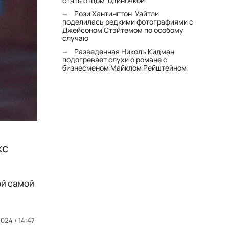
стать отцом-одиночкой"
Рози Хантингтон-Уайтли
поделилась редкими фотографиями с
Джейсоном Стэйтемом по особому
случаю
Разведенная Николь Кидман
подогревает слухи о романе с
бизнесменом Майклом Рейштейном
кс
ой самой
024 / 14:47