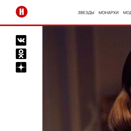
Перейти на главную
ЗВЕЗДЫ
МОНАРХИ
МО
Поделиться Вконтакте
Поделиться в Одноклассниках
Подписаться на нас в Дзен