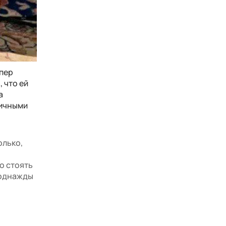
эпер
 что ей
а
личными
олько,
о стоять
 однажды