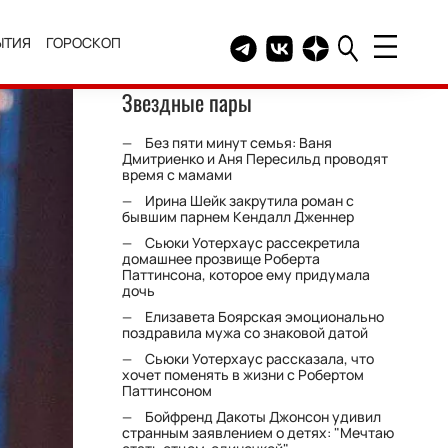
ЫТИЯ
ГОРОСКОП
Telegram канал HELLO
Группа HELLO Вконтакт
Канал HELLO в Дзе
Звездные пары
Без пяти минут семья: Ваня
Дмитриенко и Аня Пересильд проводят
время с мамами
Ирина Шейк закрутила роман с
бывшим парнем Кендалл Дженнер
Сьюки Уотерхаус рассекретила
домашнее прозвище Роберта
Паттинсона, которое ему придумала
дочь
Елизавета Боярская эмоционально
поздравила мужа со знаковой датой
Сьюки Уотерхаус рассказала, что
хочет поменять в жизни с Робертом
Паттинсоном
Бойфренд Дакоты Джонсон удивил
странным заявлением о детях: "Мечтаю