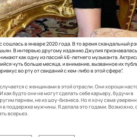
 сошлась в январе 2020 года. В то время скандальный р
шьян. В интервью другому изданию Джулия признавалась,
инимают как одну из пассий 46-летнего музыканта. Актрис
шийся чуть больше месяца, и внимание, вызванное их пуб
ривкус во рту от свиданий с кем-либо в этой сфере”.
 случается с женщинами в этой отрасли. Они хороши наст
И как будто они не могут сделать себе карьеру, будучи в
угим парнем, не из шоу-бизнеса. Но я хочу сама уверенн
ся в поддержке мужчины. Я делала это годами. Возможно,
ть всерьез.