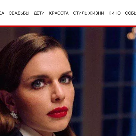
ДА
СВАДЬБЫ
ДЕТИ
КРАСОТА
СТИЛЬ ЖИЗНИ
КИНО
СОБ