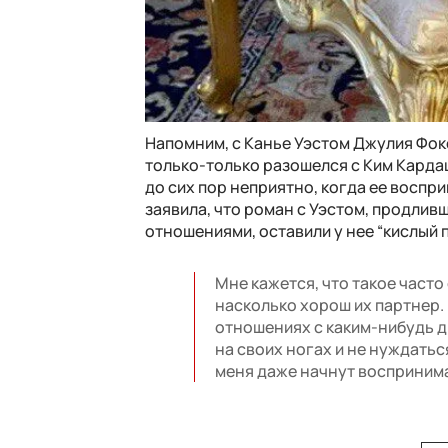
Напомним, с Канье Уэстом Джулия Фокс
только-только разошелся с Ким Карда
до сих пор неприятно, когда ее воспр
заявила, что роман с Уэстом, продлив
отношениями, оставили у нее “кислый п
Мне кажется, что такое часто
насколько хорош их партнер. 
отношениях с каким-нибудь др
на своих ногах и не нуждать
меня даже начнут воспринима