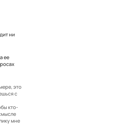
одит ни
а ее
просах
мере, это
ешься с
обы кто-
 смысле
лику мне