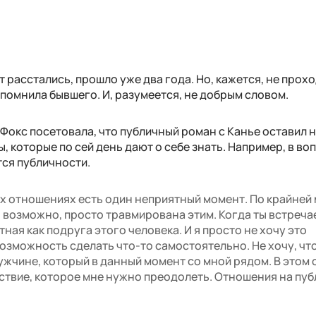
ст расстались, прошло уже два года. Но, кажется, не прох
спомнила бывшего. И, разумеется, не добрым словом.
e Фокс посетовала, что публичный роман с Канье оставил н
 которые по сей день дают о себе знать. Например, в во
тся публичности.
ых отношениях есть один неприятный момент. По крайней 
 я, возможно, просто травмирована этим. Когда ты встреча
тная как подруга этого человека. И я просто не хочу это
озможность сделать что-то самостоятельно. Не хочу, чт
мужчине, который в данный момент со мной рядом. В этом
ствие, которое мне нужно преодолеть. Отношения на пуб