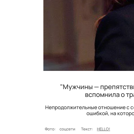
"Мужчины — препятстви
вспомнила о т
Непродолжительные отношение с со
ошибкой, на котор
Фото:
соцсети
Текст:
HELLO!