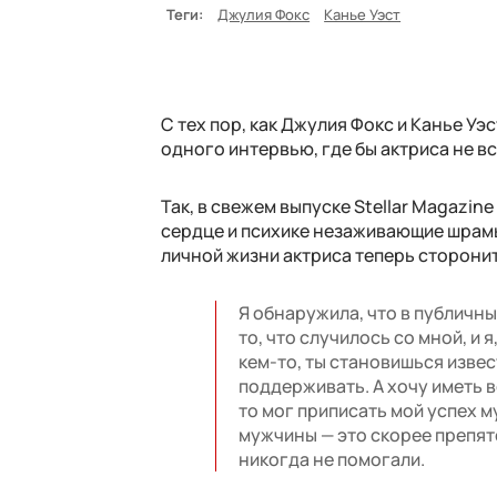
Теги:
Джулия Фокс
Канье Уэст
С тех пор, как Джулия Фокс и Канье Уэ
одного интервью, где бы актриса не в
Так, в свежем выпуске Stellar Magazin
сердце и психике незаживающие шрамы,
личной жизни актриса теперь сторони
Я обнаружила, что в публичн
то, что случилось со мной, и
кем-то, ты становишься извес
поддерживать. А хочу иметь в
то мог приписать мой успех 
мужчины — это скорее препят
никогда не помогали.