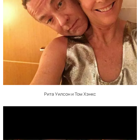
Рита Уилсон и Том Хэнкс