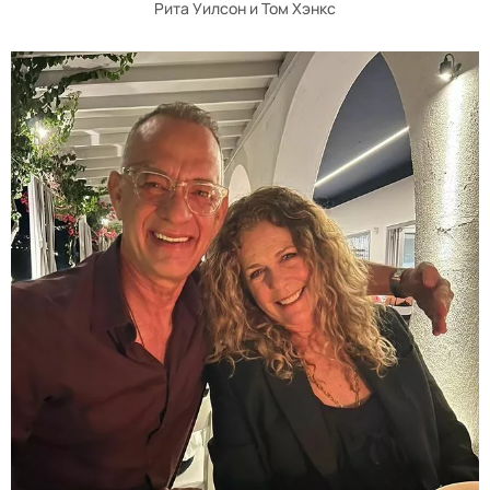
Рита Уилсон и Том Хэнкс