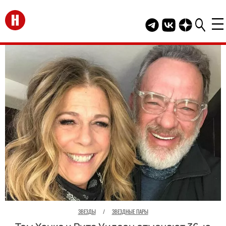
Перейти на главную
Telegram канал HEL
Группа HELLO В
Канал HELLO
ЗВЕЗДЫ
/
ЗВЕЗДНЫЕ ПАРЫ