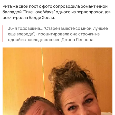
Рита же свой пост с фото сопроводила романтичной
балладой “True Love Ways” одного из первопроходцев
рок-н-ролла Бадди Холли.
36-я годовщина… “Старей вместе со мной, лучшее
еще впереди”, - процитировала она строчки из
одной из последних песен Джона Леннона.