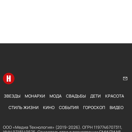
Перейти на главную
Нап
ЗВЕЗДЫ
МОНАРХИ
МОДА
СВАДЬБЫ
ДЕТИ
КРАСОТА
СТИЛЬ ЖИЗНИ
КИНО
СОБЫТИЯ
ГОРОСКОП
ВИДЕО
ООО «Медиа Технология» (2019-2026). ОГРН 1197746707311,
ИНН 9718149525. Свидетельство о регистрации СМИ ПИ №