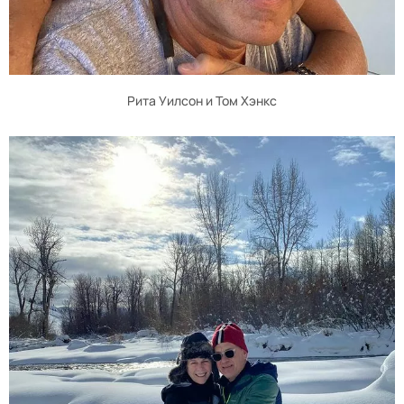
Рита Уилсон и Том Хэнкс