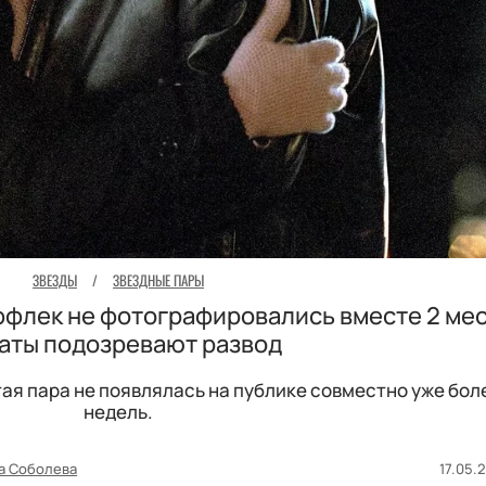
ЗВЕЗДЫ
/
ЗВЕЗДНЫЕ ПАРЫ
флек не фотографировались вместе 2 мес
аты подозревают развод
ая пара не появлялась на публике совместно уже бол
недель.
а Соболева
17.05.2