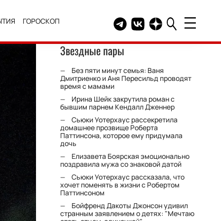
ЫТИЯ
ГОРОСКОП
Telegram канал HELLO
Группа HELLO Вконтакт
Канал HELLO в Дзе
Звездные пары
Без пяти минут семья: Ваня
Дмитриенко и Аня Пересильд проводят
время с мамами
Ирина Шейк закрутила роман с
бывшим парнем Кендалл Дженнер
Сьюки Уотерхаус рассекретила
домашнее прозвище Роберта
Паттинсона, которое ему придумала
дочь
Елизавета Боярская эмоционально
поздравила мужа со знаковой датой
Сьюки Уотерхаус рассказала, что
хочет поменять в жизни с Робертом
Паттинсоном
Бойфренд Дакоты Джонсон удивил
странным заявлением о детях: "Мечтаю