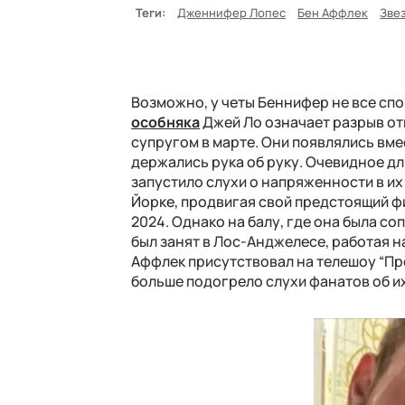
Теги:
Дженнифер Лопес
Бен Аффлек
Зве
Возможно, у четы Беннифер не все спо
особняка
Джей Ло означает разрыв от
супругом в марте. Они появлялись вмес
держались рука об руку. Очевидное дл
запустило слухи о напряженности в их
Йорке, продвигая свой предстоящий фил
2024. Однако на балу, где она была с
был занят в Лос-Анджелесе, работая 
Аффлек присутствовал на телешоу “Про
больше подогрело слухи фанатов об и