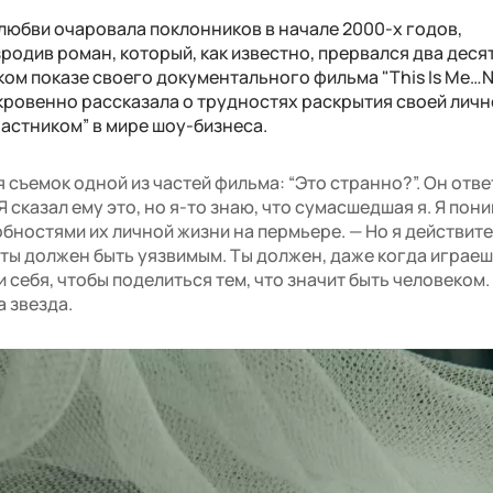
 любви очаровала поклонников в начале 2000-х годов,
зродив роман, который, как известно, прервался два деся
ком показе своего документального фильма "This Is Me…N
ткровенно рассказала о трудностях раскрытия своей лич
частником” в мире шоу-бизнеса.
 съемок одной из частей фильма: “Это странно?”. Он ответ
Я сказал ему это, но я-то знаю, что сумасшедшая я. Я пон
обностями их личной жизни на пермьере. — Но я действит
, ты должен быть уязвимым. Ты должен, даже когда играеш
 себя, чтобы поделиться тем, что значит быть человеком. 
 звезда.