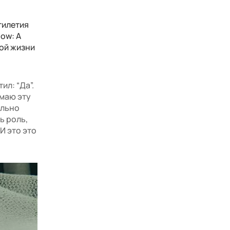
тилетия
ow: A
ной жизни
ил: “Да”.
имаю эту
ельно
ь роль,
И это это