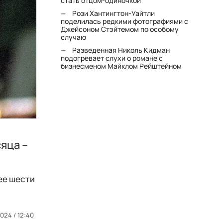
стать отцом-одиночкой"
Рози Хантингтон-Уайтли
поделилась редкими фотографиями с
Джейсоном Стэйтемом по особому
случаю
Разведенная Николь Кидман
подогревает слухи о романе с
бизнесменом Майклом Рейштейном
яца –
ее шести
024 / 12:40