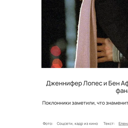
Дженнифер Лопес и Бен Аф
фан
Поклонники заметили, что знаменит
Фото:
Соцсети, кадр из кино
Текст:
Елен