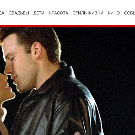
ДА
СВАДЬБЫ
ДЕТИ
КРАСОТА
СТИЛЬ ЖИЗНИ
КИНО
СОБ