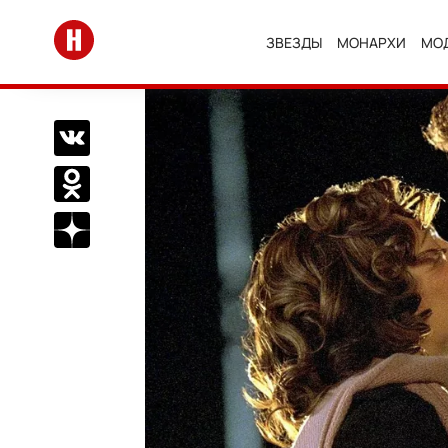
Перейти на главную
ЗВЕЗДЫ
МОНАРХИ
МО
Поделиться Вконтакте
Поделиться в Одноклассниках
Подписаться на нас в Дзен