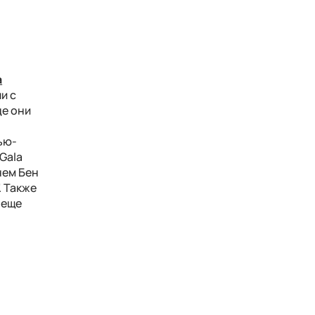
а
и с
де они
ью-
Gala
нем Бен
. Также
 еще