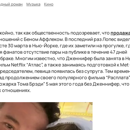
здный роман
Музыка
Кино
койно, так как общественность подозревает, что
продаж
ношений с Беном Аффлеком. В последний раз Лопес видел
те 30 марта в Нью-Йорке, где их заметили на прогулке, г
я фанатов отсутствие пары на публике в течение 47 дней
 браке. Многим известно, что Дженнифер была занята в Н
ьм Netflix “Атлас”, а также занимаясь подготовкой к Met 
опредседателем, певица появилась без супруга. Тем време
над продолжением своего популярного фильма “Расплата”
жарка Тома Брэди” 5 мая этого года без Дженнифер, что
х отношениях.