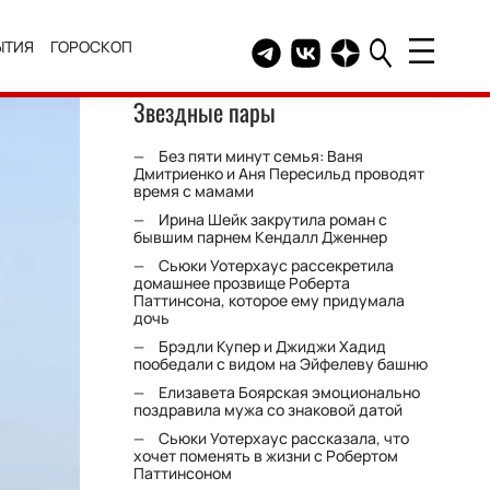
ЫТИЯ
ГОРОСКОП
Telegram канал HELLO
Группа HELLO Вконтакт
Канал HELLO в Дзе
Звездные пары
Без пяти минут семья: Ваня
Дмитриенко и Аня Пересильд проводят
время с мамами
Ирина Шейк закрутила роман с
бывшим парнем Кендалл Дженнер
Сьюки Уотерхаус рассекретила
домашнее прозвище Роберта
Паттинсона, которое ему придумала
дочь
Брэдли Купер и Джиджи Хадид
пообедали с видом на Эйфелеву башню
Елизавета Боярская эмоционально
поздравила мужа со знаковой датой
Сьюки Уотерхаус рассказала, что
хочет поменять в жизни с Робертом
Паттинсоном