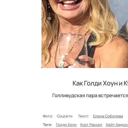
Как Голди Хоун и
Голливудская пара встречается 
Фото:
Соцсети
Текст:
Елена Соболева
Теги:
Голди Хоун
Курт Рассел
Кейт Хадсо