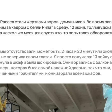
т Рассел стали жертвами воров-домушников. Во время за
м за кадром с Келли Рипа” в среду, 12 июня, голливудска
 а несколько месяцев спустя кто-то попытался обвороват
мы отсутствовали, может быть, 2 часа и 20 минут или окол
 не поверила своим глазам. Я просто подумала: “Я пойду с
нула в шкаф и была шокирована. Они ворвались с балкона
верь, которая была самой надежной дверью, так что они,
ченными грабителями, и они забрали все из шкафов.