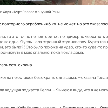
и Хоун и Курт Рассел с внучкой Рани
о повторного ограбления быть не может, но это оказалось
шло, то это точно не повторится, но примерно через четы
дома одна. Я услышала странный стук наверху. Курта там 
ми, это было?”. Это было похоже на удар, кто-то куда-то пр
проникнуть в мою спальню, пока я была дома.
еперь есть охрана.
никогда не остаюсь без охраны одна дома, — сказала Голди
а ведущая подкаста Келли. — Я имею в виду, что я не могу
 актрисы Кейт Хадсон и ее семьи. Другие дети пары — Ол