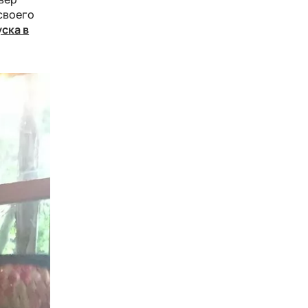
 своего
ска в