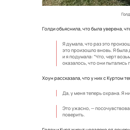
Голд
Голди объяснила, что была уверена, чт
Я думала, что раз это произо
это произошло вновь. Я была 
и я подумала: “Что, черт возь
оказалось, что они пытались 
Хоун рассказала, что у них с Куртом т
Да, у меня теперь охрана. Я 
Это ужасно, — посочувствовал
поверить.
Голди и Курт живут недалеко от дочери