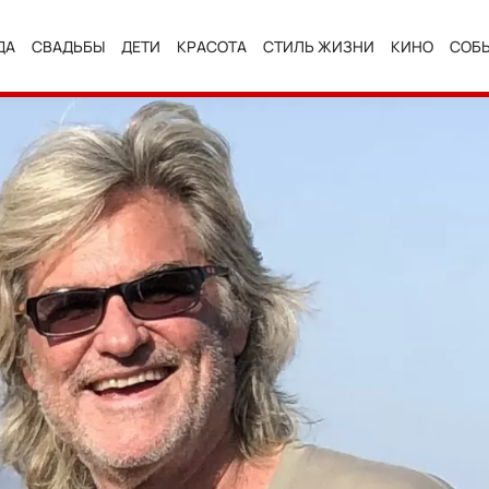
ДА
СВАДЬБЫ
ДЕТИ
КРАСОТА
СТИЛЬ ЖИЗНИ
КИНО
СОБ