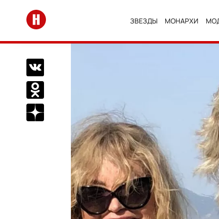
Перейти на главную
ЗВЕЗДЫ
МОНАРХИ
МО
Поделиться Вконтакте
Поделиться в Одноклассниках
Подписаться на нас в Дзен