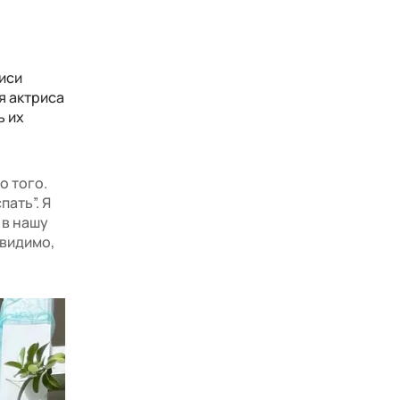
писи
я актриса
ь их
о того.
пать”. Я
 в нашу
 видимо,