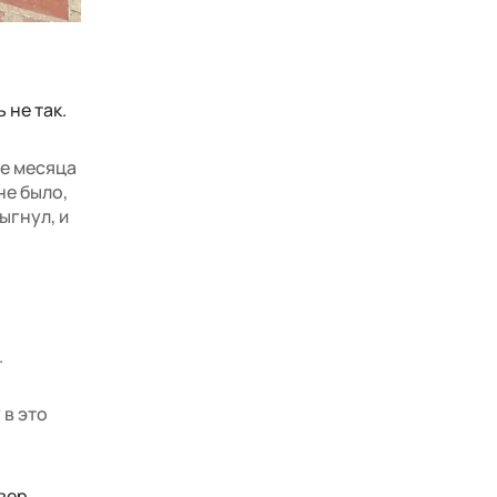
 не так.
ре месяца
не было,
ыгнул, и
.
 в это
ивер