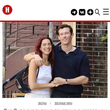
Перейти на главную
Telegram канал HEL
Группа HELLO В
Канал HELLO
ЗВЕЗДЫ
/
ЗВЕЗДНЫЕ ПАРЫ