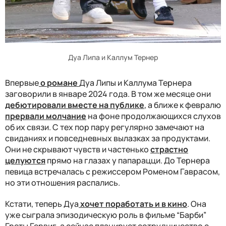
Дуа Липа и Каллум Тернер
Впервые
о романе
Дуа Липы и Каллума Тернера
заговорили в январе 2024 года. В том же месяце они
дебютировали вместе на публике
, а ближе к февралю
прервали молчание
на фоне продолжающихся слухов
об их связи. С тех пор пару регулярно замечают на
свиданиях и повседневных вылазках за продуктами.
Они не скрывают чувств и частенько
страстно
целуются
прямо на глазах у папарацци. До Тернера
певица встречалась с режиссером Роменом Гаврасом,
но эти отношения распались.
Кстати, теперь Дуа
хочет поработать и в кино
. Она
уже сыграла эпизодическую роль в фильме “Барби”