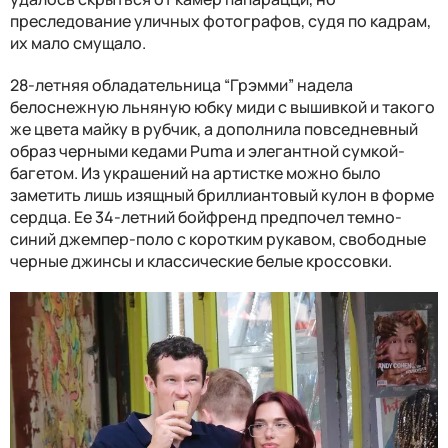
преследование уличных фотографов, судя по кадрам,
их мало смущало.
28-летняя обладательница “Грэмми” надела
белоснежную льняную юбку миди с вышивкой и такого
же цвета майку в рубчик, а дополнила повседневный
образ черными кедами Puma и элегантной сумкой-
багетом. Из украшений на артистке можно было
заметить лишь изящный бриллиантовый кулон в форме
сердца. Ее 34-летний бойфренд предпочел темно-
синий джемпер-поло с коротким рукавом, свободные
черные джинсы и классические белые кроссовки.