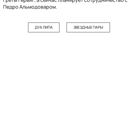
Греты Гервиг, а сейчас планирует сотрудничество с
Педро Альмодоваром.
ДУА ЛИПА
ЗВЕЗДНЫЕ ПАРЫ