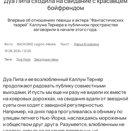
Дуа Липа сходила на свидание с красавцем
бойфрендом
Впервые об отношениях певицы и актера "Фантастических
тварей" Каллума Тернера в публичном пространстве
заговорили в начале этого года.
Фото:
BACKGRID, Legion-Media
Текст:
Дарья Бухарина
19.06.2024 / 12:20
Теги:
Дуа Липа
Звездные пары
Дуа Липа и ее возлюбленный Каллум Тернер
продолжают радовать публику совместными
выходами. И пусть мы еще ни разу не видели их вместе
на ковровых дорожках, на свидания вдали от звездной
суеты они ходят с завидной регулярностью.
Например, на днях пара прогуливалась в обнимку по
улицам летнего Нью-Йорка, наслаждаясь мороженым
и обществом друг друга. Разумеется, влюбленным не
удалось скрыться от камер папарацци, но