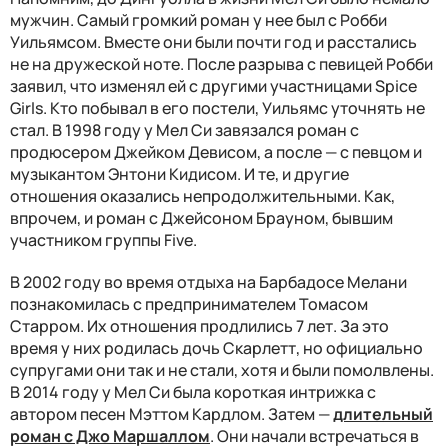
мужчин. Самый громкий роман у нее был с Робби
Уильямсом. Вместе они были почти год и расстались
не на дружеской ноте. После разрыва с певицей Робби
заявил, что изменял ей с другими участницами Spice
Girls. Кто побывал в его постели, Уильямс уточнять не
стал. В 1998 году у Мел Си завязался роман с
продюсером Джейком Девисом, а после
—
с певцом и
музыкантом Энтони Кидисом. И те, и другие
отношения оказались непродолжительными. Как,
впрочем, и роман с Джейсоном Брауном, бывшим
участником группы Five.
В 2002 году во время отдыха на Барбадосе Мелани
познакомилась с предпринимателем Томасом
Старром. Их отношения продлились 7 лет. За это
время у них родилась дочь Скарлетт, но официально
супругами они так и не стали, хотя и были помолвлены.
В 2014 году у Мел Си была короткая интрижка с
автором песен Мэттом Кардлом. Затем
—
длительный
роман с Джо Маршаллом
. Они начали встречаться в