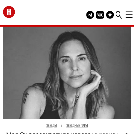
Перейти на главную
Telegram канал HEL
Группа HELLO В
Канал HELLO
ЗВЕЗДЫ
/
ЗВЕЗДНЫЕ ПАРЫ