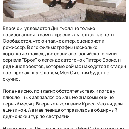
Впрочем, увлекается Дингуолл не только
позированием в самых красивых уголках планеты.
Сообщается, что он также актер, сценарист и
режиссер. В его фильмографии несколько
короткометражек, две серии австралийского мини-
сериала "Брок" о легенде автогонок Питере Броке, и
ряд кинопроектов, которые сейчас находятся в стадии
постпродакшна. Словом, Мел Си с ним будет не
скучно.
Пока не ясно, при каких обстоятельствах и когда у
влюбленных завязался роман. Но знакомы они не
первый месяц. Впервые в компании Криса Мео видели
еще зимой. А в мае певица отправилась в обширный
диджейский тур по Австралии.
Напомним, до Дингуолла в жизни Мел Си было немало