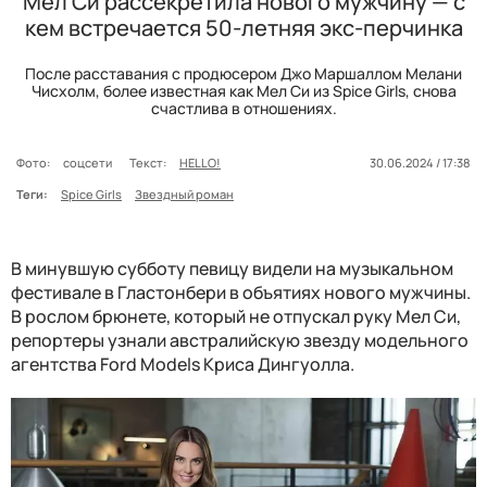
Мел Си рассекретила нового мужчину — с
кем встречается 50-летняя экс-перчинка
После расставания с продюсером Джо Маршаллом Мелани
Чисхолм, более известная как Мел Си из Spice Girls, снова
счастлива в отношениях.
Фото:
соцсети
Текст:
HELLO!
30.06.2024 / 17:38
Теги:
Spice Girls
Звездный роман
В минувшую субботу певицу видели на музыкальном
фестивале в Гластонбери в объятиях нового мужчины.
В рослом брюнете, который не отпускал руку Мел Си,
репортеры узнали австралийскую звезду модельного
агентства Ford Models Криса Дингуолла.