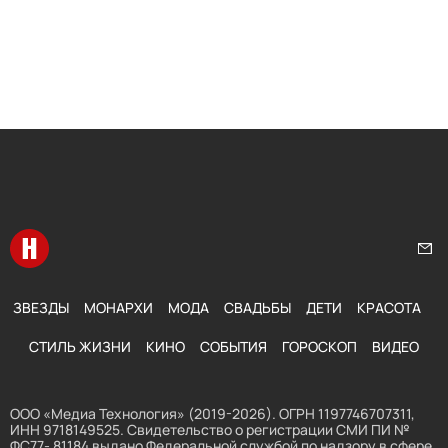
Перейти на главную
Нап
ЗВЕЗДЫ
МОНАРХИ
МОДА
СВАДЬБЫ
ДЕТИ
КРАСОТА
СТИЛЬ ЖИЗНИ
КИНО
СОБЫТИЯ
ГОРОСКОП
ВИДЕО
ООО «Медиа Технология» (2019-2026). ОГРН 1197746707311,
ИНН 9718149525. Свидетельство о регистрации СМИ ПИ №
ФС77- 81184 выдано Федеральной службой по надзору в сфере