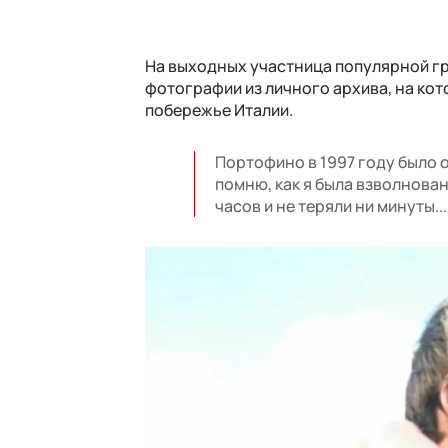
На выходных участница популярной гру
фотографии из личного архива, на кот
побережье Италии.
Портофино в 1997 году было 
помню, как я была взволнован
часов и не теряли ни минуты..