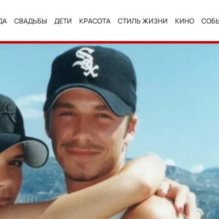
ДА
СВАДЬБЫ
ДЕТИ
КРАСОТА
СТИЛЬ ЖИЗНИ
КИНО
СОБ