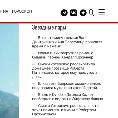
ЫТИЯ
ГОРОСКОП
Telegram канал HELLO
Группа HELLO Вконтакт
Канал HELLO в Дзе
Звездные пары
Без пяти минут семья: Ваня
Дмитриенко и Аня Пересильд проводят
время с мамами
Ирина Шейк закрутила роман с
бывшим парнем Кендалл Дженнер
Сьюки Уотерхаус рассекретила
домашнее прозвище Роберта
Паттинсона, которое ему придумала
дочь
Елизавета Боярская эмоционально
поздравила мужа со знаковой датой
Брэдли Купер и Джиджи Хадид
пообедали с видом на Эйфелеву башню
Сьюки Уотерхаус рассказала, что
хочет поменять в жизни с Робертом
Паттинсоном