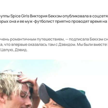
ппы Spice Girls Виктория Бекхэм опубликовала в соцсетя
орых она и ее муж-футболист приятно проводят время на
очень романтичным путешествием, — подписала Бекхэм сн
а, что впервые оказалась там с Дэвидом. Мы были вместе 
. Целую, Дэвид.