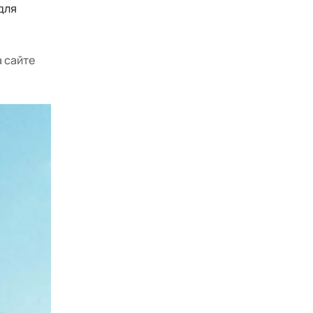
для
 сайте