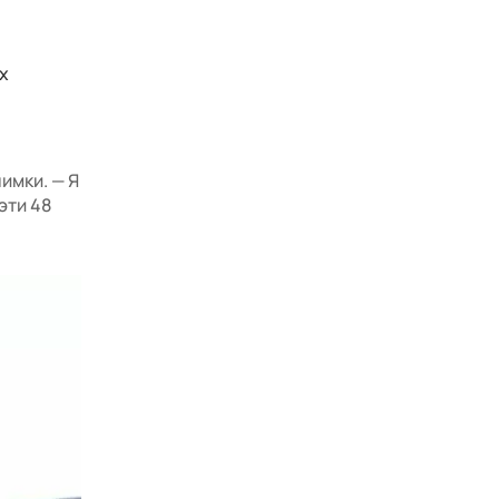
х
имки. — Я
эти 48