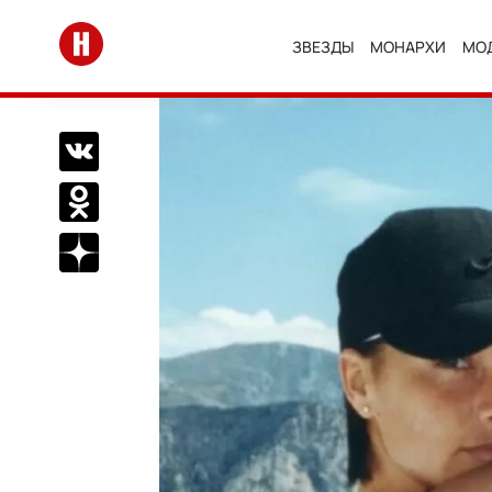
Перейти на главную
ЗВЕЗДЫ
МОНАРХИ
МО
Поделиться Вконтакте
Поделиться в Одноклассниках
Подписаться на нас в Дзен