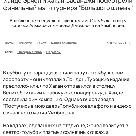
Ханде Эрчел и Хакан Сабанджи посмотрели
финальный матч турнира "Большого шлема"
Влюбленные специально прилетели из Стамбула на игру
Карлоса Алькараса и Новака Джоковича на Уимблдоне.
Фото:
Соцсети
Текст:
Анна Касьянова
15.07.2024 / 11:10
Теги:
Звездные пары
Сериалы
В субботу папарацци засняли
пару
в стамбульском
аэропорту – они улетали в Лондон. Турецкие издания
предположили, что Хакан отправился в столицу
Великобритании в рабочую командировку, а Ханде
составила ему компанию. Однако вчера звезда
“Постучись в мою дверь” опубликовала фото и видео с
финального матча Уимблдона.
На кадрах, сделанных на стадионе, Эрчел позирует в
светло-голубом платье и солнечных очках, а