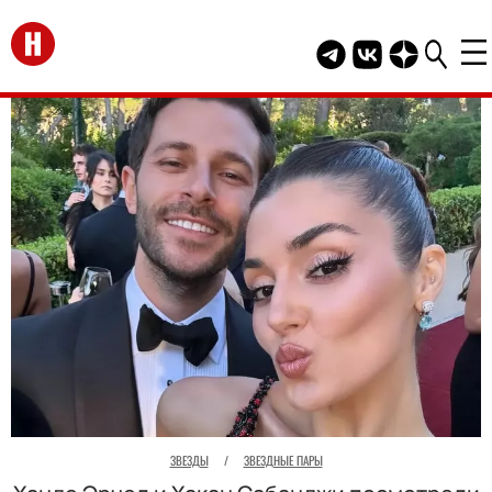
Перейти на главную
Telegram канал HEL
Группа HELLO В
Канал HELLO
ЗВЕЗДЫ
/
ЗВЕЗДНЫЕ ПАРЫ