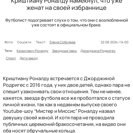
Криштиану Роналду намекнул, что уже
женат на своей избраннице
Футболист подогревает слухи о том, что они с возлюбленной
уже состоят в официальном браке.
Фото:
Соцсети
Текст:
Елена Соболева
22.08.2024 / 14:00
Теги:
Криштиану Роналду
Звездные пары
Джорджина Родригес
Спорт
Дети звезд
Криштиану Роналду встречается с Джорджиной
Родригес с 2016 года, у них двое детей, однако пара не
спешит узаконивать свои отношения. Тем не менее,
кажется, звезда футбола все же проболтался о статусе
личной жизни, так как в недавнем выпуске своего
Youtube-шоу “Мистер и Миссис” Роналду назвал
девушку своей женой. И хотя пара не проводила
публичных церемоний бракосочетания, на видео они
оба носят обручальные кольца.