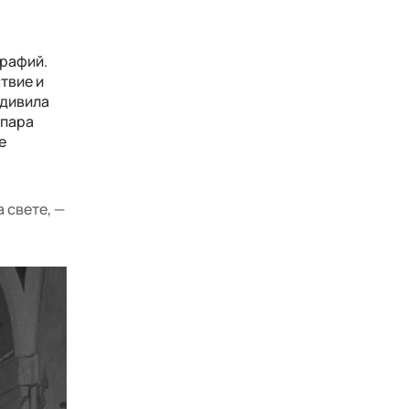
графий.
твие и
удивила
 пара
е
 свете, —