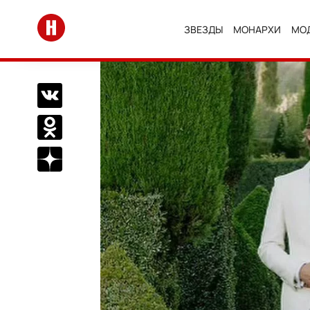
Перейти на главную
ЗВЕЗДЫ
МОНАРХИ
МО
Поделиться Вконтакте
Поделиться в Одноклассниках
Подписаться на нас в Дзен