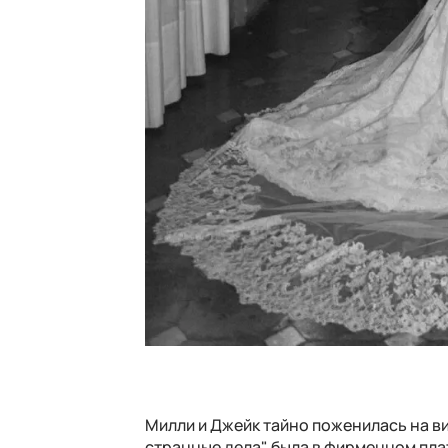
Милли и Джейк тайно поженилась на ви
странные дела" была в фирменном плат