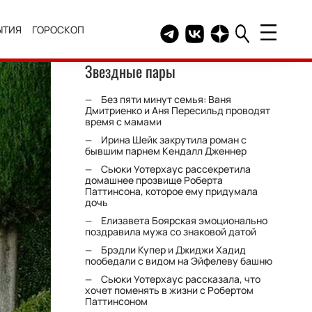
ЫТИЯ
ГОРОСКОП
Telegram канал HELLO
Группа HELLO Вконтакт
Канал HELLO в Дзе
Звездные пары
Без пяти минут семья: Ваня
Дмитриенко и Аня Пересильд проводят
время с мамами
Ирина Шейк закрутила роман с
бывшим парнем Кендалл Дженнер
Сьюки Уотерхаус рассекретила
домашнее прозвище Роберта
Паттинсона, которое ему придумала
дочь
Елизавета Боярская эмоционально
поздравила мужа со знаковой датой
Брэдли Купер и Джиджи Хадид
пообедали с видом на Эйфелеву башню
Сьюки Уотерхаус рассказала, что
хочет поменять в жизни с Робертом
Паттинсоном