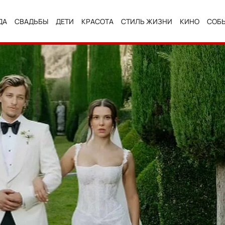
ДА
СВАДЬБЫ
ДЕТИ
КРАСОТА
СТИЛЬ ЖИЗНИ
КИНО
СОБ