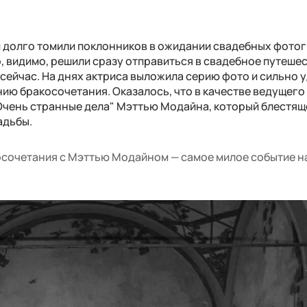
 долго томили поклонников в ожидании свадебных фото
о, видимо, решили сразу отправиться в свадебное путешес
сейчас. На днях актриса выложила серию фото и сильно 
нию бракосочетания. Оказалось, что в качестве ведущего
Очень странные дела" Мэттью Модайна, который блестящ
адьбы.
сочетания с Мэттью Модайном — самое милое событие на