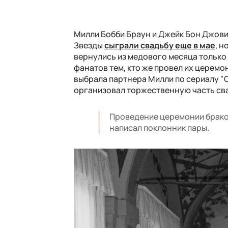
Милли Бобби Браун и Джейк Бон Джови
Звезды
сыграли свадьбу еще в мае
, н
вернулись из медового месяца только 
фанатов тем, кто же провел их церемо
выбрала партнера Милли по сериалу "
организовал торжественную часть св
Проведение церемонии брако
написал поклонник пары.