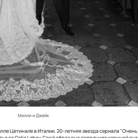
Милли и Джейк
лле Цетинале в Италии. 20-летняя звезда сериала "Очень
ье от Galia Lahav. Свой образ она дополнила изящной ву