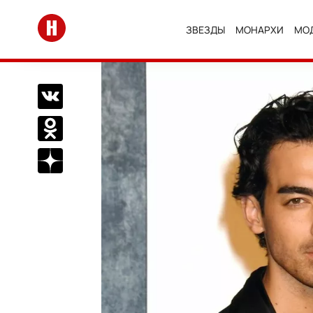
Перейти на главную
ЗВЕЗДЫ
МОНАРХИ
МО
Поделиться Вконтакте
Поделиться в Одноклассниках
Подписаться на нас в Дзен