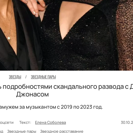
ЗВЕЗДЫ
/
ЗВЕЗДНЫЕ ПАРЫ
 подробностями скандального развода с 
Джонасом
амужем за музыкантом с 2019 по 2023 год.
 соцсети
Текст:
Елена Соболева
30.10.
зд
Звездные пары
Звездное расставание