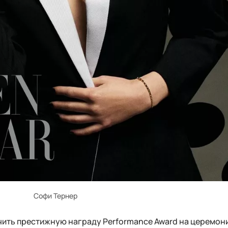
Софи Тернер
чить престижную награду Performance Award на церемон