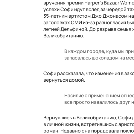
вручения премии Harper's Bazaar Women
успехи Софи идут вслед за чередой т
35-летним артистом Джо Джонасом нач
заголовках СМИ из-за разногласий быв
летней Дельфиной. До разрыва семья 
Великобританию.
В каждом городе, куда мы пр
запасалась шоколадом на мес
Софи рассказала, что изменения в за
вернуться домой.
Насилие с применением огне
все просто навалилось друг н
Вернувшись в Великобританию, Софи до
в личной жизни, встретившись с арис
роман. Недавно она порадовала покло