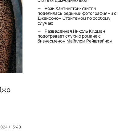
стать отцом-одиночкой"
Рози Хантингтон-Уайтли
поделилась редкими фотографиями с
Джейсоном Стэйтемом по особому
случаю
Разведенная Николь Кидман
подогревает слухи о романе с
бизнесменом Майклом Рейштейном
Джо
2024 / 13:40