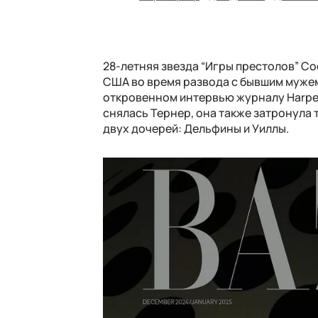
28-летняя звезда “Игры престолов” С
США во время развода с бывшим муже
откровенном интервью журналу Harper'
снялась Тернер, она также затронула 
двух дочерей: Дельфины и Уиллы.