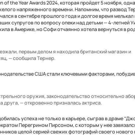
 of the Year Awards 2024, которая пройдет 5 ноября, одн
яжелого напряженного времени. Напомним, что развод Те
ался в сентябре прошлого года и долгое время мелькал 
ших супругов по вопросу опеки над детьми — 4-летней Уи
жила в Америке, но Софи отчаянно хотела вернуться в р
иезжали, первым делом я находила британский магазин и
яц, — сообщила Тернер.
конодательстве США стали ключевыми факторами, побуди
стрельного оружия, законодательство относительно або
а друга, — откровенно призналась актриса.
билась успеха не только в карьере, сыграв в драме “Джоа
тократом Перегрином Пирсоном, с которым у нее завязалс
нников целой серией свежих фотографий своего нового 