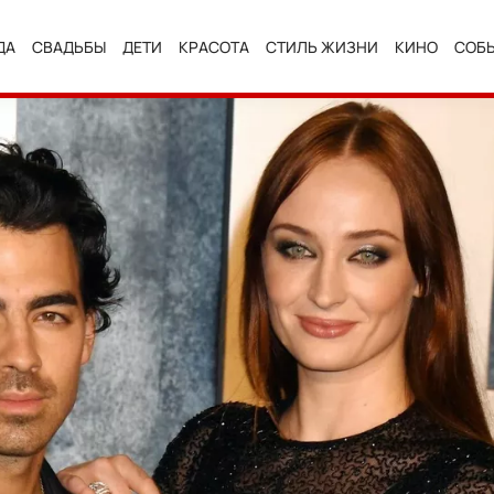
ДА
СВАДЬБЫ
ДЕТИ
КРАСОТА
СТИЛЬ ЖИЗНИ
КИНО
СОБ