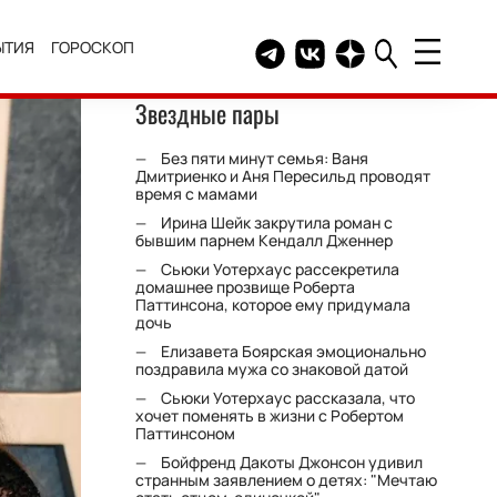
ЫТИЯ
ГОРОСКОП
Telegram канал HELLO
Группа HELLO Вконтакт
Канал HELLO в Дзе
Звездные пары
Без пяти минут семья: Ваня
Дмитриенко и Аня Пересильд проводят
время с мамами
Ирина Шейк закрутила роман с
бывшим парнем Кендалл Дженнер
Сьюки Уотерхаус рассекретила
домашнее прозвище Роберта
Паттинсона, которое ему придумала
дочь
Елизавета Боярская эмоционально
поздравила мужа со знаковой датой
Сьюки Уотерхаус рассказала, что
хочет поменять в жизни с Робертом
Паттинсоном
Бойфренд Дакоты Джонсон удивил
странным заявлением о детях: "Мечтаю