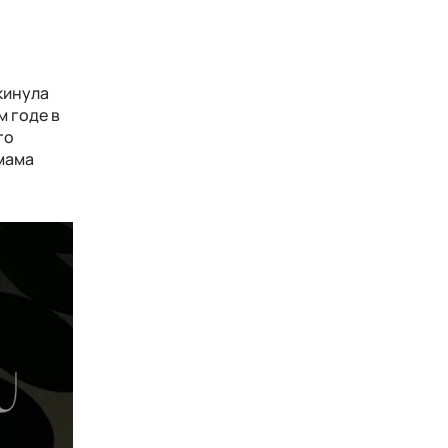
кинула
 годе в
го
 мама