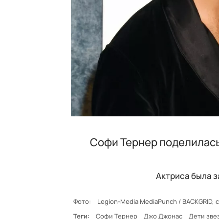
Софи Тернер поделилась
Актриса была з
Фото:
Legion-Media MediaPunch / BACKGRID,
Теги:
Софи Тернер
Джо Джонас
Дети зве