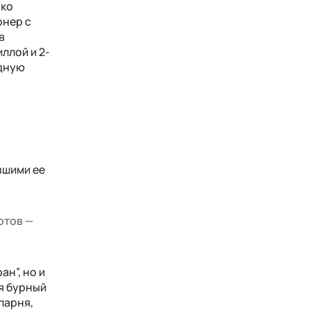
ако
рнер с
в
ллой и 2-
одную
вшими ее
ртов —
н”, но и
я бурный
парня,