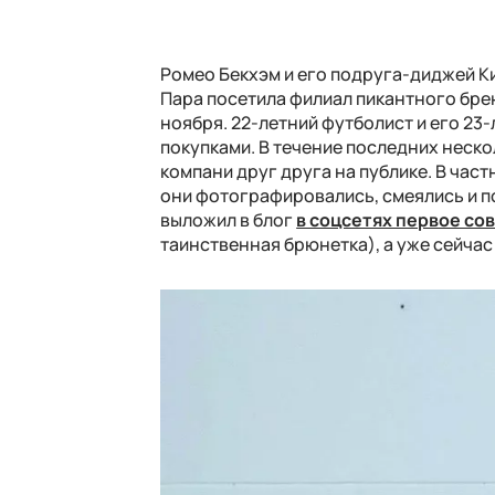
Ромео Бекхэм и его подруга-диджей К
Пара посетила филиал пикантного брен
ноября. 22-летний футболист и его 23-
покупками. В течение последних неск
компани друг друга на публике. В част
они фотографировались, смеялись и по
выложил в блог
в соцсетях первое со
таинственная брюнетка), а уже сейчас