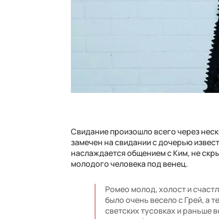
Свидание произошло всего через неск
замечен на свидании с дочерью извес
наслаждается общением с Ким, не скры
молодого человека под венец.
Ромео молод, холост и счаст
было очень весело с Грей, а 
светских тусовках и раньше 