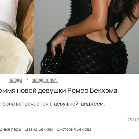
ЗВЕЗДЫ
/
ЗВЕЗДНЫЕ ПАРЫ
о имя новой девушки Ромео Бекхэма
тбола встречается с девушкой-диджеем.
25.11.
здные пары
Дэвид Бекхэм
Виктория Бекхэм