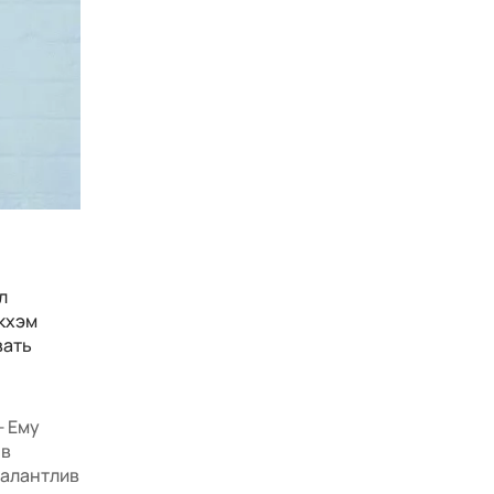
л
кхэм
вать
— Ему
 в
талантлив