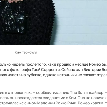
Ким Тернбулл
олько недель после того, как в прошлом месяце Ромео бы
тного фотографа Грей Сорренти. Сейчас сын Виктории Бе
вая чувств на публике, однако источники не спешат отда
лив в отношениях, — сообщил изданию The Sun инсайдер. 
теперь он наслаждается свиданиями с Ким. Она не новичок
встречалась с сыном Мадонны Рокко Ричи. Ромео красив, 