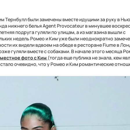
им Тернбулл были замечены вместе идущими за руку в Нь
да нижнего белья Agent Provocateur в минувшее воскрес
летняя подруга гуляли по улицам, а из магазина вышли с
ольких недель Ромео и Ким уже были неоднократно замече
ности их видели вдвоем на обеде в ресторане Fiume в Ло
зже гуляли вместе с собаками. В начале этого месяца Ро
вместное фото с Ким
(тогда еще публика не знала, кем яв
 стало очевидно, что у Ромео и Ким романтические отнош