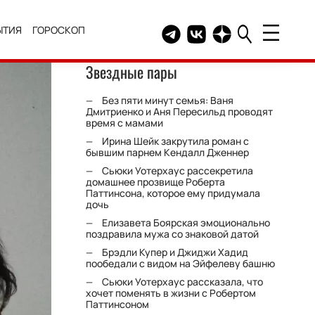
ЫТИЯ
ГОРОСКОП
Telegram канал HELLO
Группа HELLO Вконтакт
Канал HELLO в Дзе
Звездные пары
Без пяти минут семья: Ваня
Дмитриенко и Аня Пересильд проводят
время с мамами
Ирина Шейк закрутила роман с
бывшим парнем Кендалл Дженнер
Сьюки Уотерхаус рассекретила
домашнее прозвище Роберта
Паттинсона, которое ему придумала
дочь
Елизавета Боярская эмоционально
поздравила мужа со знаковой датой
Брэдли Купер и Джиджи Хадид
пообедали с видом на Эйфелеву башню
Сьюки Уотерхаус рассказала, что
хочет поменять в жизни с Робертом
Паттинсоном