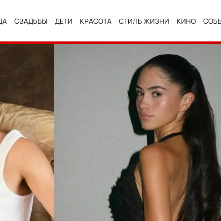
ДА
СВАДЬБЫ
ДЕТИ
КРАСОТА
СТИЛЬ ЖИЗНИ
КИНО
СОБ