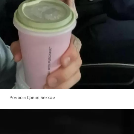
Ромео и Дэвид Бекхэм