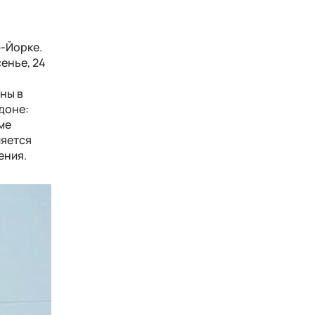
ю-Йорке.
енье, 24
ны в
ндоне:
ме
ляется
ения.