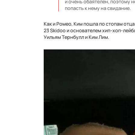
и очень обаятелен, поэтому 
попасть к нему на свидание.
Как и Ромео, Ким пошла по стопам отц
23 Skidoo и основателем хип-хоп-лейбл
Уильям Тернбулл и Ким Лим.