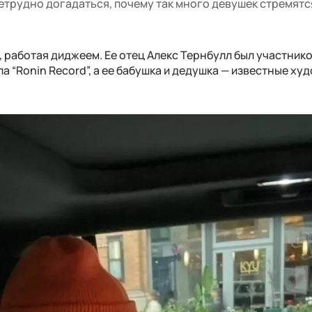
нетрудно догадаться, почему так много девушек стремятс
а, работая диджеем. Ее отец Алекс Тернбулл был участник
а “Ronin Record”, а ее бабушка и дедушка — известные ху