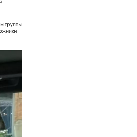
я
ом группы
дожники