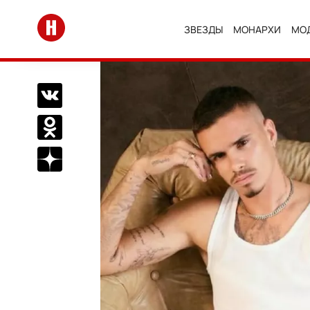
Перейти на главную
ЗВЕЗДЫ
МОНАРХИ
МО
Поделиться Вконтакте
Поделиться в Одноклассниках
Подписаться на нас в Дзен