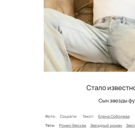
Стало известн
Сын звезды фу
Фото:
Соцсети
Текст:
Елена Соболева
Теги:
Ромео Бекхэм
Звездный роман
Зве