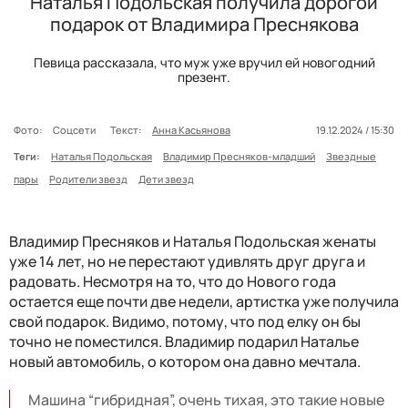
Наталья Подольская получила дорогой
подарок от Владимира Преснякова
Певица рассказала, что муж уже вручил ей новогодний
презент.
Фото:
Соцсети
Текст:
Анна Касьянова
19.12.2024 / 15:30
Теги:
Наталья Подольская
Владимир Пресняков-младший
Звездные
пары
Родители звезд
Дети звезд
Владимир Пресняков и Наталья Подольская женаты
уже 14 лет, но не перестают удивлять друг друга и
радовать. Несмотря на то, что до Нового года
остается еще почти две недели, артистка уже получила
свой подарок. Видимо, потому, что под елку он бы
точно не поместился. Владимир подарил Наталье
новый автомобиль, о котором она давно мечтала.
Машина “гибридная”, очень тихая, это такие новые