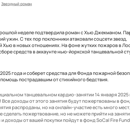
Звездный роман
прошлой неделе подтвердила роман с Хью Джекманом. Па
ий ужин. С тех пор поклонники атаковали соцсети звезд,
й Хью в новых отношениях. На фоне жутких пожаров в Ло
сборе средств в аккаунте нью-йоркской танцевальной ст
 2025 года и соберет средства для Фонда пожарной безо
 помощь пострадавшим от стихийного бедствия.
ециальном танцевальном кардио-занятии 14 января 2025 
! Все доходы от этого занятия будут пожертвованы в фон
анятия распроданы, но на онлайн-участие есть много мест
те сделать пожертвование, но не можете прийти на заняти
и доходы от вашей покупки пойдут в фонд SoCal Fire Fund