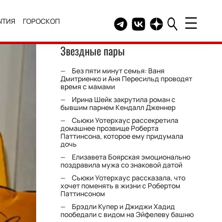
ЫТИЯ
ГОРОСКОП
Telegram канал HELLO
Группа HELLO Вконтакт
Канал HELLO в Дзе
Звездные пары
Без пяти минут семья: Ваня
Дмитриенко и Аня Пересильд проводят
время с мамами
Ирина Шейк закрутила роман с
бывшим парнем Кендалл Дженнер
Сьюки Уотерхаус рассекретила
домашнее прозвище Роберта
Паттинсона, которое ему придумала
дочь
Елизавета Боярская эмоционально
поздравила мужа со знаковой датой
Сьюки Уотерхаус рассказала, что
хочет поменять в жизни с Робертом
Паттинсоном
Брэдли Купер и Джиджи Хадид
пообедали с видом на Эйфелеву башню