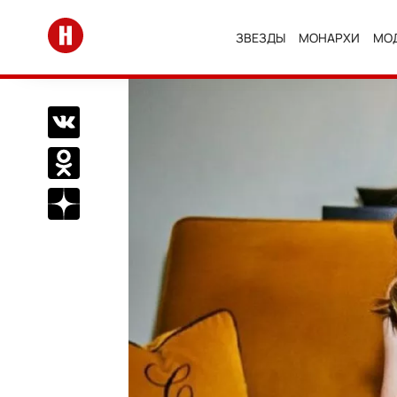
Перейти на главную
ЗВЕЗДЫ
МОНАРХИ
МО
Поделиться Вконтакте
Поделиться в Одноклассниках
Подписаться на нас в Дзен