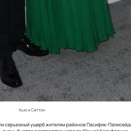
Хью и Саттон
ли серьезный ущерб жителям районов Пасифик-Палисейд
нь очень быстро распространился по Южной Калифорнии,