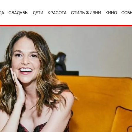
ДА
СВАДЬБЫ
ДЕТИ
КРАСОТА
СТИЛЬ ЖИЗНИ
КИНО
СОБ