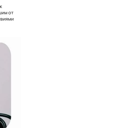
к
шим от
твиями