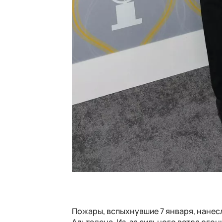
Пожары, вспыхнувшие 7 января, нанес
Альтадена. Из-за сильного ветра ого