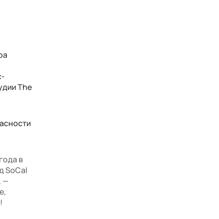
ра
с-
удии The
пасности
года в
д SoCal
, —
е,
!