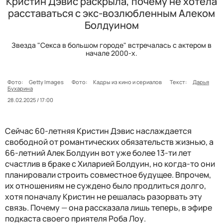
Кристин Дэвис раскрыла, почему не хотела
расставаться с экс-возлюбленным Алеком
Болдуином
Звезда "Секса в большом городе" встречалась с актером в
начале 2000-х.
Фото:
Getty Images
Фото:
Кадры из кино и сериалов
Текст:
Дарья
Бухарина
28.02.2025 / 17:00
Сейчас 60-летняя Кристин Дэвис наслаждается
свободной от романтических обязательств жизнью, а
66-летний Алек Болдуин вот уже более 13-ти лет
счастлив в браке с Хиларией Болдуин, но когда-то они
планировали строить совместное будущее. Впрочем,
их отношениям не суждено было продлиться долго,
хотя поначалу Кристин не решалась разорвать эту
связь. Почему
—
она рассказала лишь теперь, в эфире
подкаста своего приятеля Роба Лоу.