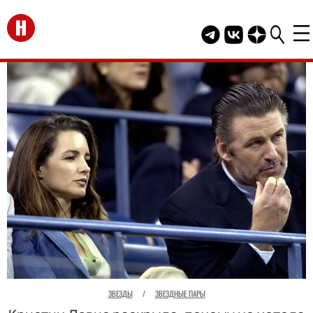
Перейти на главную
Telegram канал HEL
Группа HELLO В
Канал HELLO
ЗВЕЗДЫ
/
ЗВЕЗДНЫЕ ПАРЫ