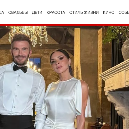
ДА
СВАДЬБЫ
ДЕТИ
КРАСОТА
СТИЛЬ ЖИЗНИ
КИНО
СОБ