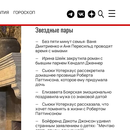
ЫТИЯ
ГОРОСКОП
Telegram канал HELLO
Группа HELLO Вконтакт
Канал HELLO в Дзе
Звездные пары
Без пяти минут семья: Ваня
Дмитриенко и Аня Пересильд проводят
время с мамами
Ирина Шейк закрутила роман с
бывшим парнем Кендалл Дженнер
Сьюки Уотерхаус рассекретила
домашнее прозвище Роберта
Паттинсона, которое ему придумала
дочь
Елизавета Боярская эмоционально
поздравила мужа со знаковой датой
Сьюки Уотерхаус рассказала, что
хочет поменять в жизни с Робертом
Паттинсоном
Бойфренд Дакоты Джонсон удивил
странным заявлением о детях: "Мечтаю