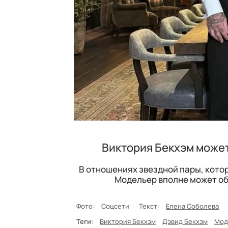
Виктория Бекхэм может
В отношениях звездной пары, котор
Модельер вполне может об
Фото:
Соцсети
Текст:
Елена Соболева
Теги:
Виктория Бекхэм
Дэвид Бекхэм
Мод