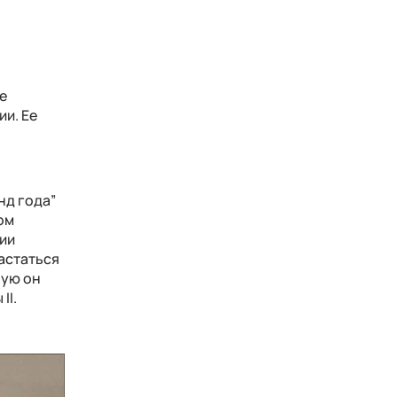
е
ии. Ее
нд года”
ом
сии
вастаться
рую он
II.