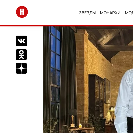
Перейти на главную
ЗВЕЗДЫ
МОНАРХИ
МО
Поделиться Вконтакте
Поделиться в Одноклассниках
Подписаться на нас в Дзен