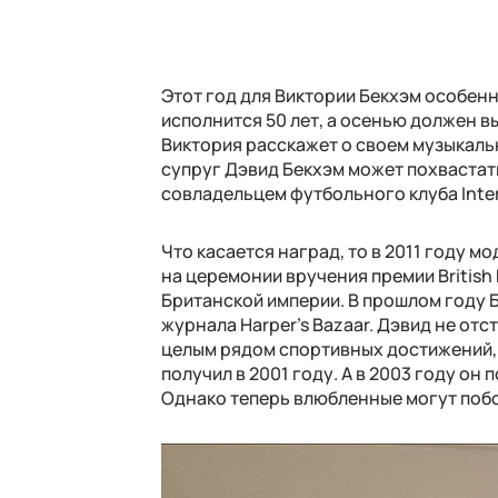
Этот год для Виктории Бекхэм особенн
исполнится 50 лет, а осенью должен в
Виктория расскажет о своем музыкально
супруг Дэвид Бекхэм может похвастат
совладельцем футбольного клуба Inter
Что касается наград, то в 2011 году 
на церемонии вручения премии British 
Британской империи. В прошлом году 
журнала Harper's Bazaar. Дэвид не от
целым рядом спортивных достижений, в
получил в 2001 году. А в 2003 году он
Однако теперь влюбленные могут побо