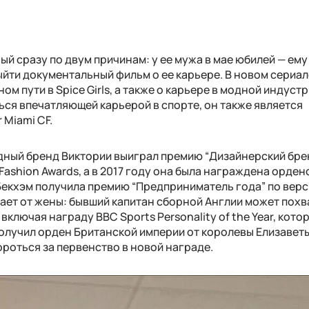
ый сразу по двум причинам: у ее мужа в мае юбилей — ему
ыйти документальный фильм о ее карьере. В новом сериал
м пути в Spice Girls, а также о карьере в модной индустр
ься впечатляющей карьерой в спорте, он также является
 Miami CF.
модный бренд Виктории выиграл премию “Дизайнерский бре
Fashion Awards, а в 2017 году она была награждена орден
Бекхэм получила премию “Предприниматель года” по вер
стает от жены: бывший капитан сборной Англии может пох
ключая награду BBC Sports Personality of the Year, кото
 получил орден Британской империи от королевы Елизаветы 
роться за первенство в новой награде.