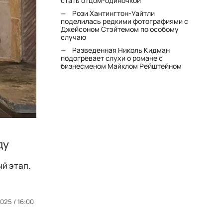
стать отцом-одиночкой"
Рози Хантингтон-Уайтли
поделилась редкими фотографиями с
Джейсоном Стэйтемом по особому
случаю
Разведенная Николь Кидман
подогревает слухи о романе с
бизнесменом Майклом Рейштейном
ду
ый этап.
025 / 16:00