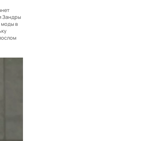
анет
и Зандры
 моды в
ьку
послом