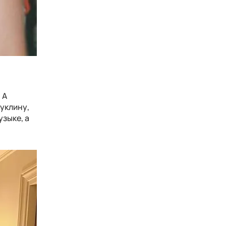
 А
уклину,
узыке, а