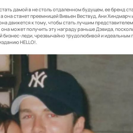
стать дамой в не столь отдаленном будущем, ее бренд ст
а она станет преемницей Вивьен Вествуд, Ани Хиндмарч 
 она движется к тому, чтобы стать лучшим представителем
о она может получить эту награду раньше Дэвида, поскол
й бизнес-леди, чрезвычайно трудолюбивой и идеальным 
изданию HELLO!.