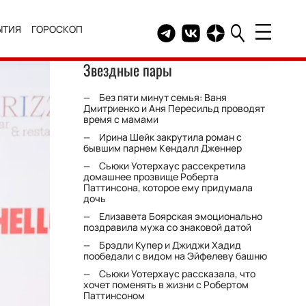
ЫТИЯ
ГОРОСКОП
Telegram канал HELLO
Группа HELLO Вконтакт
Канал HELLO в Дзе
Звездные пары
Без пяти минут семья: Ваня
Дмитриенко и Аня Пересильд проводят
время с мамами
Ирина Шейк закрутила роман с
бывшим парнем Кендалл Дженнер
Сьюки Уотерхаус рассекретила
домашнее прозвище Роберта
Паттинсона, которое ему придумала
дочь
Елизавета Боярская эмоционально
поздравила мужа со знаковой датой
Брэдли Купер и Джиджи Хадид
пообедали с видом на Эйфелеву башню
Сьюки Уотерхаус рассказала, что
хочет поменять в жизни с Робертом
Паттинсоном