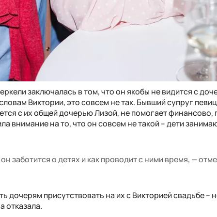
ркели заключалась в том, что он якобы не видится с доч
о словам Виктории, это совсем не так. Бывший супруг певи
ется с их общей дочерью Лизой, не помогает финансово,
ла внимание на то, что он совсем не такой – дети занима
 он заботится о детях и как проводит с ними время, — отм
ь дочерям присутствовать на их с Викторией свадьбе – 
а отказала.