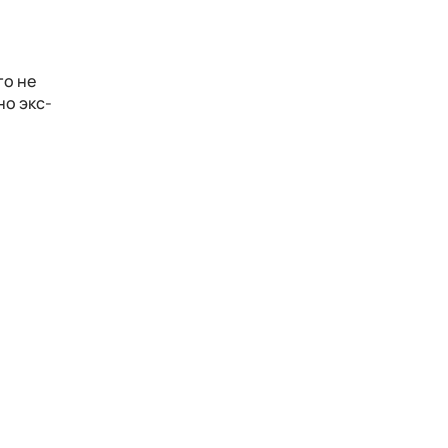
го не
но экс-