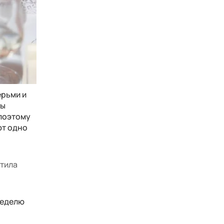
ерьми и
цы
 поэтому
ют одно
етила
неделю