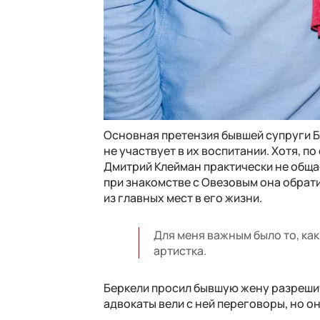
Основная претензия бывшей супруги Бе
не участвует в их воспитании. Хотя, п
Дмитрий Клейман практически не обща
при знакомстве с Овезовым она обрати
из главных мест в его жизни.
Для меня важным было то, как
артистка.
Беркели просил бывшую жену разрешит
адвокаты вели с ней переговоры, но он