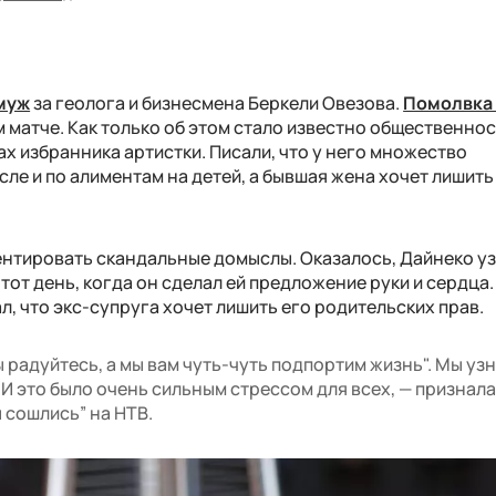
муж
за геолога и бизнесмена Беркели Овезова.
Помолвк
 матче. Как только об этом стало известно общественност
х избранника артистки. Писали, что у него множество
ле и по алиментам на детей, а бывшая жена хочет лишить
ентировать скандальные домыслы. Оказалось, Дайнеко уз
тот день, когда он сделал ей предложение руки и сердца.
л, что экс-супруга хочет лишить его родительских прав.
ы радуйтесь, а мы вам чуть-чуть подпортим жизнь". Мы уз
. И это было очень сильным стрессом для всех, — признал
 сошлись” на НТВ.