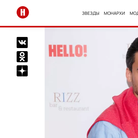
Перейти на главную
ЗВЕЗДЫ
МОНАРХИ
МО
Поделиться Вконтакте
Поделиться в Одноклассниках
Подписаться на нас в Дзен