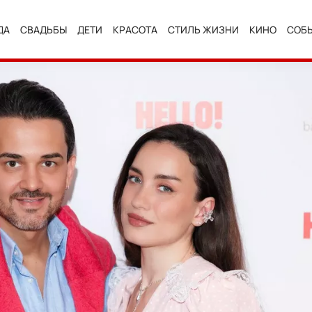
ДА
СВАДЬБЫ
ДЕТИ
КРАСОТА
СТИЛЬ ЖИЗНИ
КИНО
СОБ