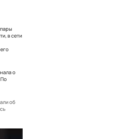
а
пары
и, в сети
 его
нала о
 По
нали об
ась