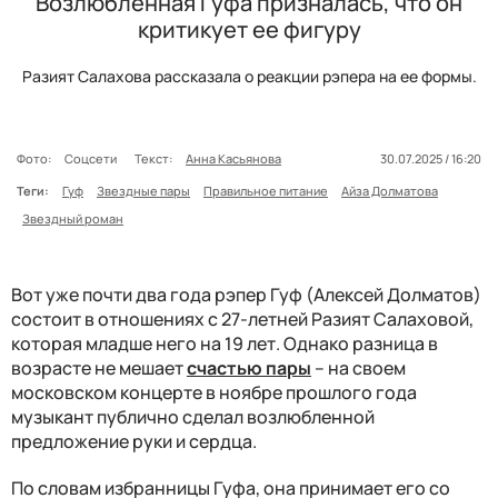
Возлюбленная Гуфа призналась, что он
критикует ее фигуру
Разият Салахова рассказала о реакции рэпера на ее формы.
Фото:
Соцсети
Текст:
Анна Касьянова
30.07.2025 / 16:20
Теги:
Гуф
Звездные пары
Правильное питание
Айза Долматова
Звездный роман
Вот уже почти два года рэпер Гуф (Алексей Долматов)
состоит в отношениях с 27-летней Разият Салаховой,
которая младше него на 19 лет. Однако разница в
возрасте не мешает
счастью пары
– на своем
московском концерте в ноябре прошлого года
музыкант публично сделал возлюбленной
предложение руки и сердца.
По словам избранницы Гуфа, она принимает его со