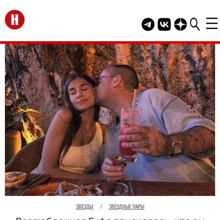
Перейти на главную
Telegram канал HEL
Группа HELLO В
Канал HELLO
ЗВЕЗДЫ
/
ЗВЕЗДНЫЕ ПАРЫ