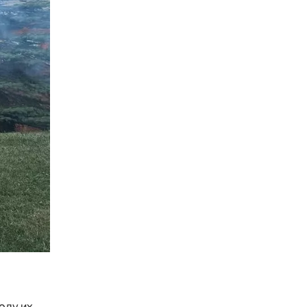
оду их