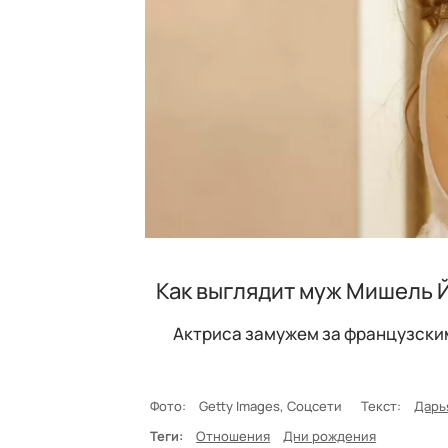
Как выглядит муж Мишель Й
Актриса замужем за французски
Фото:
Getty Images, Соцсети
Текст:
Дарь
Теги:
Отношения
Дни рождения