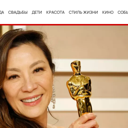
ДА
СВАДЬБЫ
ДЕТИ
КРАСОТА
СТИЛЬ ЖИЗНИ
КИНО
СОБ