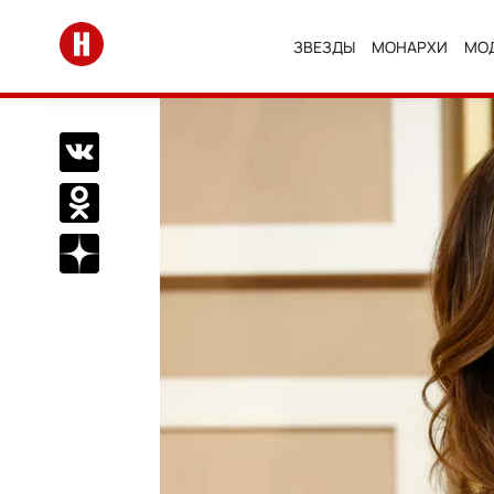
Перейти на главную
ЗВЕЗДЫ
МОНАРХИ
МО
Поделиться Вконтакте
Поделиться в Одноклассниках
Подписаться на нас в Дзен