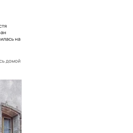
стя
ран
вилась на
юсь домой