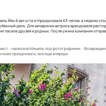
шель Йео 6 августа отпраздновала 63-летие, а неделю спу
собенный день. Для вечеринки актриса арендовала ресто
пригласила друзей и родных. После ужина компания отпра
 мест, - написала Мишель под фотографиями. - Возвраща
лжаю праздновать, все еще впереди.