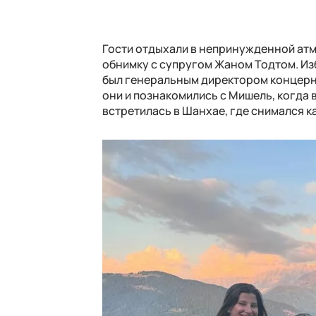
Гости отдыхали в непринужденной атм
обнимку с супругом Жаном Тодтом. Из
был генеральным директором концерна
они и познакомились с Мишель, когда 
встретилась в Шанхае, где снимался к