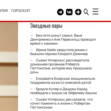
ЫТИЯ
ГОРОСКОП
Telegram канал HELLO
Группа HELLO Вконтакт
Канал HELLO в Дзе
Звездные пары
Без пяти минут семья: Ваня
Дмитриенко и Аня Пересильд проводят
время с мамами
Ирина Шейк закрутила роман с
бывшим парнем Кендалл Дженнер
Сьюки Уотерхаус рассекретила
домашнее прозвище Роберта
Паттинсона, которое ему придумала
дочь
Елизавета Боярская эмоционально
поздравила мужа со знаковой датой
Брэдли Купер и Джиджи Хадид
пообедали с видом на Эйфелеву башню
Сьюки Уотерхаус рассказала, что
хочет поменять в жизни с Робертом
Паттинсоном