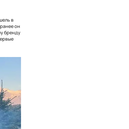
шель в
 ранее он
му бренду
первые