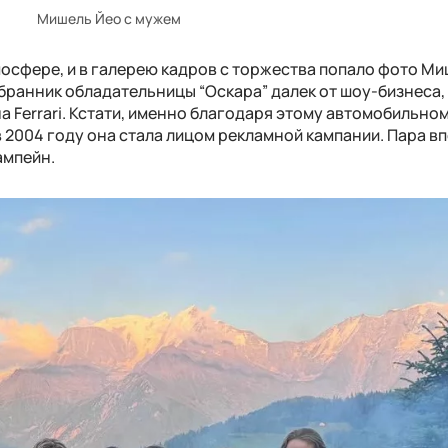
Мишель Йео с мужем
осфере, и в галерею кадров с торжества попало фото Ми
бранник обладательницы “Оскара” далек от шоу-бизнеса,
 Ferrari. Кстати, именно благодаря этому автомобильно
в 2004 году она стала лицом рекламной кампании. Пара в
ампейн.