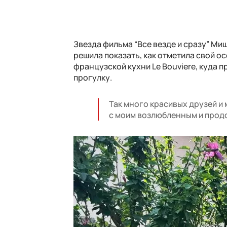
Звезда фильма “Все везде и сразу” Ми
решила показать, как отметила свой о
французской кухни Le Bouviere, куда 
прогулку.
Так много красивых друзей и
с моим возлюбленным и продо