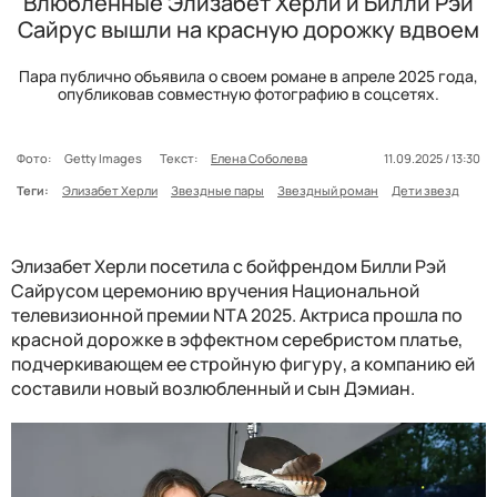
Влюбленные Элизабет Херли и Билли Рэй
Сайрус вышли на красную дорожку вдвоем
Пара публично объявила о своем романе в апреле 2025 года,
опубликовав совместную фотографию в соцсетях.
Фото:
Getty Images
Текст:
Елена Соболева
11.09.2025 / 13:30
Теги:
Элизабет Херли
Звездные пары
Звездный роман
Дети звезд
Элизабет Херли посетила с бойфрендом Билли Рэй
Сайрусом церемонию вручения Национальной
телевизионной премии NTA 2025. Актриса прошла по
красной дорожке в эффектном серебристом платье,
подчеркивающем ее стройную фигуру, а компанию ей
составили новый возлюбленный и сын Дэмиан.