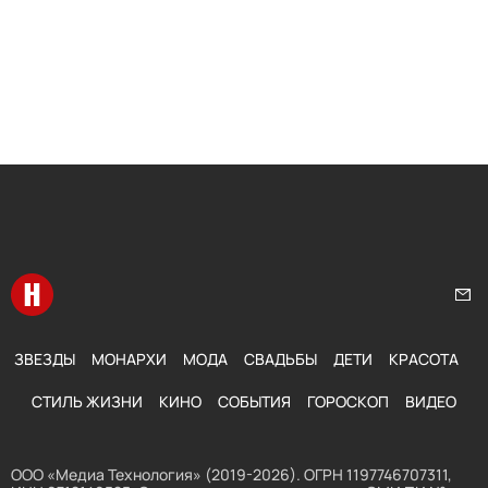
Перейти на главную
Нап
ЗВЕЗДЫ
МОНАРХИ
МОДА
СВАДЬБЫ
ДЕТИ
КРАСОТА
СТИЛЬ ЖИЗНИ
КИНО
СОБЫТИЯ
ГОРОСКОП
ВИДЕО
ООО «Медиа Технология» (2019-2026). ОГРН 1197746707311,