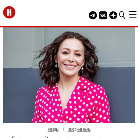
Перейти на главную
Telegram канал HEL
Группа HELLO В
Канал HELLO
ЗВЕЗДЫ
/
ЗВЕЗДНЫЕ ПАРЫ