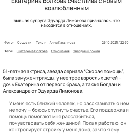
Екатерина Волкова счастлива с новым
возлюбленным
Бывшая супруга Эдуарда Лимонова призналась, что
находится в отношениях.
Фото:
Соцсети
Текст:
Анна Касьянова
29.10.2025 / 22:30
Теги:
Екатерина Волкова
Отношения
Звездный роман
51-летняя актриса, звезда сериала “Скорая помощь”,
была замужем трижды, у нее трое взрослых детей –
дочь Екатерина от первого брака, а также Богдан и
Александра от Эдуарда Лимонова.
У меня есть близкий человек, но рассказывать о нем
не хочу — боюсь спугнуть счастье. Его поддержка и
помощь помогают мне расслабиться,
почувствовать себя женщиной. Пока я работаю, он
контролирует стройку у меня дома, за что я ему