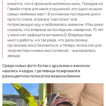
кажется, что я проехала миллионы миль. Поездка на
Гавайи стала для меня отдушиной, это одно из моих
самых любимых мест. В основном последние дни я
просто спала, играла в “настолки”, ела
потрясающую еду и любовалась океаном. Я бы даже
сказала, что впервые за последние, наверное, 10 лет
у меня нет дефицита витамина D. Впереди еще
много работы, и я так рада, что дала своему
организму восстановиться, и теперь полна сил для
творчества и новых выступлений, - высказалась
звезда.
Среди новых фото Холзи с друзьями и женихом
нашлись и кадры, где певица позировала в
разноцветном полосатом вязаном бикини.