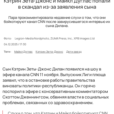
Кэтрин Зета-Джонс и Майкл Дуглас попали
в скандал из-за заявления сына
Пара прокомментировала недавние слухи о том, что они
бойкотируют канал CNN после завирусившегося интервью их
сына Дилана.
Фото:
Legion-Media Nordphoto, ZUMA Press, Inc., XPB Images Ltd
04.12.2025 / 17:30
Теги:
Майкл Дуглас
Кэтрин Зета-Джонс
Дети звезд
Сын Кэтрин Зеты-Джонс Дилан появился на шоу в
эфире канала CNN 11 ноября. Выпускник Лиги плюща
заявил, что в остановке работы правительства
виноваты политики-республиканцы. Он горячо
поспорил в эфире с консервативным комментатором
Скоттом Дженнингсом, обвиняя власти в социальных
проблемах, связанных со здравоохранением.
Слухи о том, что Кэтрин и Майкл бойкотируют CNN,