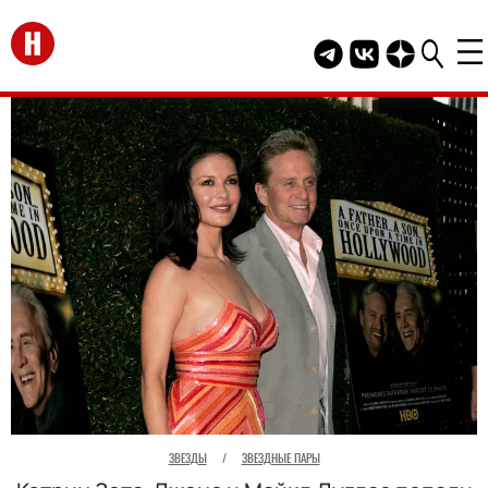
Перейти на главную
Telegram канал HEL
Группа HELLO В
Канал HELLO
ЗВЕЗДЫ
/
ЗВЕЗДНЫЕ ПАРЫ