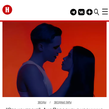
Перейти на главную
Telegram канал HEL
Группа HELLO В
Канал HELLO
ЗВЕЗДЫ
/
ЗВЕЗДНЫЕ ПАРЫ