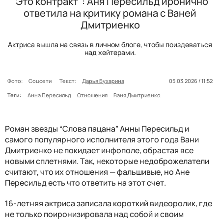
"Это контракт": Аня Пересильд иронично
ответила на критику романа с Ваней
Дмитриенко
Актриса вышла на связь в личном блоге, чтобы поиздеваться
над хейтерами.
Фото:
Соцсети
Текст:
Дарья Бухарина
05.03.2026 / 11:52
Теги:
Анна Пересильд
Отношения
Ваня Дмитриенко
Роман звезды “Слова пацана” Анны Пересильд и
самого популярного исполнителя этого года Вани
Дмитриенко не покидает инфополе, обрастая все
новыми сплетнями. Так, некоторые недоброжелатели
считают, что их отношения
—
фальшивые, но Ане
Пересильд есть что ответить на этот счет.
16-летняя актриса записала короткий видеоролик, где
не только поиронизировала над собой и своим