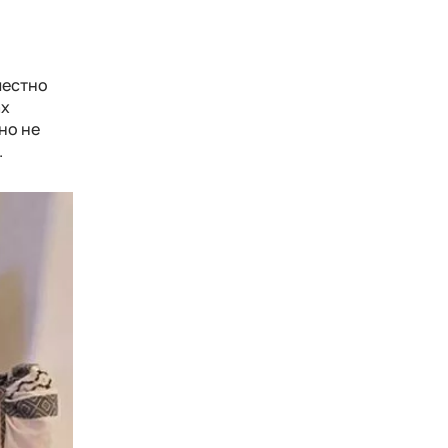
местно
ах
но не
.