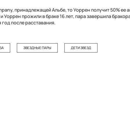
pany, принадлежащей Альбе, то Уоррен получит 50% ее а
и Уоррен прожили в браке 16 лет, пара завершила брако
я год после расставания.
БА
ЗВЕЗДНЫЕ ПАРЫ
ДЕТИ ЗВЕЗД