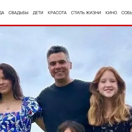
ДА
СВАДЬБЫ
ДЕТИ
КРАСОТА
СТИЛЬ ЖИЗНИ
КИНО
СОБ