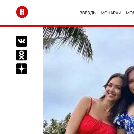
Перейти на главную
ЗВЕЗДЫ
МОНАРХИ
МО
Поделиться Вконтакте
Поделиться в Одноклассниках
Подписаться на нас в Дзен