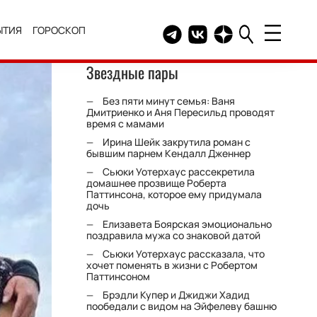
ЫТИЯ
ГОРОСКОП
Telegram канал HELLO
Группа HELLO Вконтакт
Канал HELLO в Дзе
Звездные пары
Без пяти минут семья: Ваня
Дмитриенко и Аня Пересильд проводят
время с мамами
Ирина Шейк закрутила роман с
бывшим парнем Кендалл Дженнер
Сьюки Уотерхаус рассекретила
домашнее прозвище Роберта
Паттинсона, которое ему придумала
дочь
Елизавета Боярская эмоционально
поздравила мужа со знаковой датой
Сьюки Уотерхаус рассказала, что
хочет поменять в жизни с Робертом
Паттинсоном
Брэдли Купер и Джиджи Хадид
пообедали с видом на Эйфелеву башню