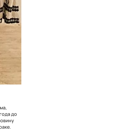
ма,
года до
ловину
раке.