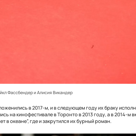
йкл Фассбендер и Алисия Викандер
оженились в 2017-м, и в следующем году их браку испол
ись на кинофестивале в Торонто в 2013 году, а в 2014-м 
 в океане”, где и закрутился их бурный роман.