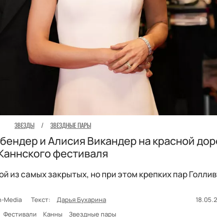
ЗВЕЗДЫ
/
ЗВЕЗДНЫЕ ПАРЫ
бендер и Алисия Викандер на красной до
Каннского фестиваля
й из самых закрытых, но при этом крепких пар Голлив
on-Media
Текст:
Дарья Бухарина
18.05.2
Фестивали
Канны
Звездные пары