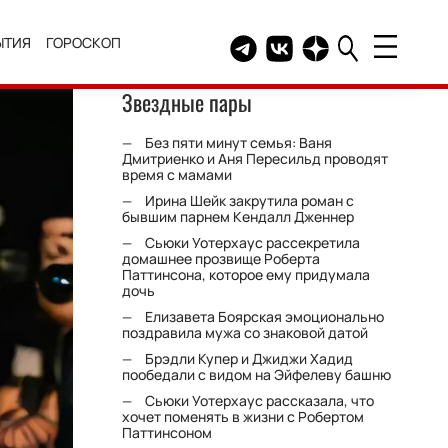
ЫТИЯ
ГОРОСКОП
Telegram канал HELLO
Группа HELLO Вконтакт
Канал HELLO в Дзе
Звездные пары
Без пяти минут семья: Ваня
Дмитриенко и Аня Пересильд проводят
время с мамами
Ирина Шейк закрутила роман с
бывшим парнем Кендалл Дженнер
Сьюки Уотерхаус рассекретила
домашнее прозвище Роберта
Паттинсона, которое ему придумала
дочь
Елизавета Боярская эмоционально
поздравила мужа со знаковой датой
Брэдли Купер и Джиджи Хадид
пообедали с видом на Эйфелеву башню
Сьюки Уотерхаус рассказала, что
хочет поменять в жизни с Робертом
Паттинсоном