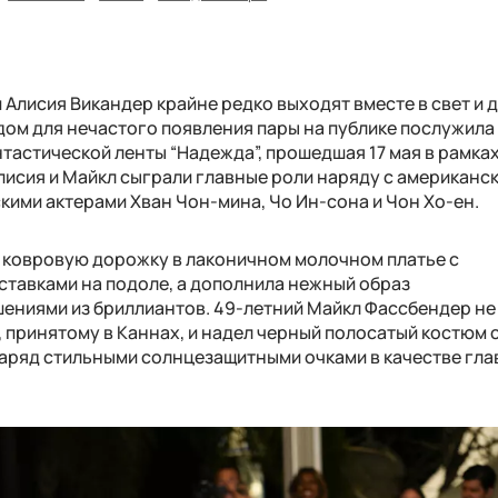
Алисия Викандер крайне редко выходят вместе в свет и 
дом для нечастого появления пары на публике послужила
стической ленты “Надежда”, прошедшая 17 мая в рамках
лисия и Майкл сыграли главные роли наряду с американс
кими актерами Хван Чон-мина, Чо Ин-сона и Чон Хо-ен.
 ковровую дорожку в лаконичном молочном платье с
тавками на подоле, а дополнила нежный образ
ниями из бриллиантов. 49-летний Майкл Фассбендер не
принятому в Каннах, и надел черный полосатый костюм 
наряд стильными солнцезащитными очками в качестве гл