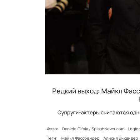
Редкий выход: Майкл Фасс
Супруги-актеры считаются одно
Фото:
Daniele Cifala / SplashNews.com - Legi
Теги:
Майкл Фассбендер
Алисия Викандер