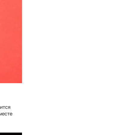
нится
вместе