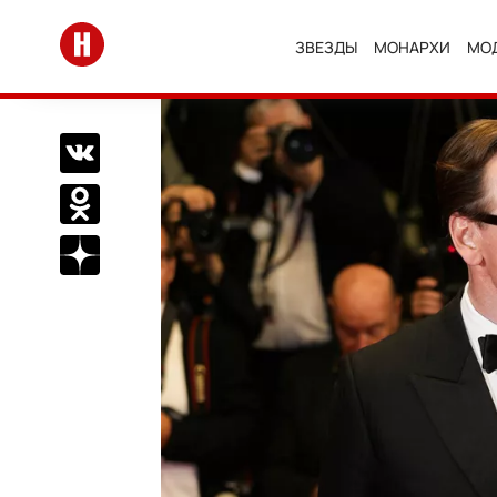
Перейти на главную
ЗВЕЗДЫ
МОНАРХИ
МО
Поделиться Вконтакте
Поделиться в Одноклассниках
Подписаться на нас в Дзен