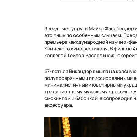
Звездные супруги Майкл Фассбендер и 
это лишь по особенным случаям. Пово
премьера международной научно-фанта
Каннского кинофестиваля. В фильме А
коллегой Тейлор Рассел и южнокорейс
37-летняя Викандер вышла на красную
полупрозрачными плиссированными вс
минималистичными ювелирными украше
традиционному мужскому дресс-коду, 
смокингом и бабочкой, а сопроводил 
аксессуара.