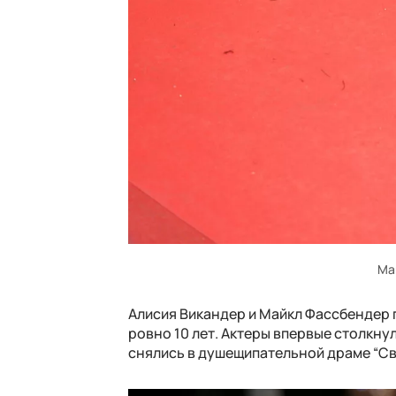
Ма
Алисия Викандер и Майкл Фассбендер п
ровно 10 лет. Актеры впервые столкнул
снялись в душещипательной драме “Свет