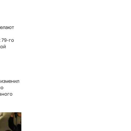
делают
 79-го
кой
 изменил
со
авного