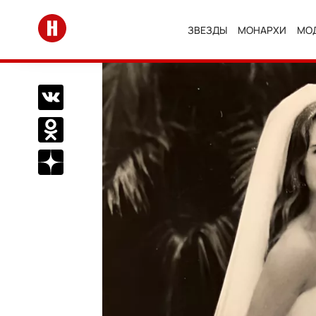
Перейти на главную
ЗВЕЗДЫ
МОНАРХИ
МО
Поделиться Вконтакте
Поделиться в Одноклассниках
Подписаться на нас в Дзен