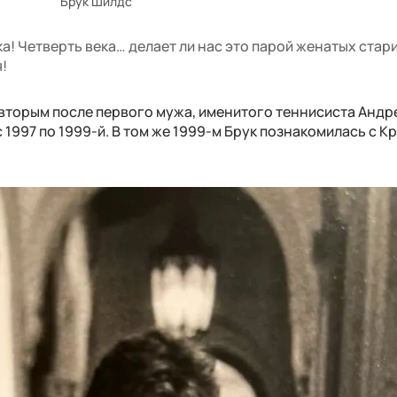
Брук Шилдс
а! Четверть века… делает ли нас это парой женатых стари
я!
 вторым после первого мужа, именитого теннисиста Андре
с 1997 по 1999-й. В том же 1999-м Брук познакомилась с К