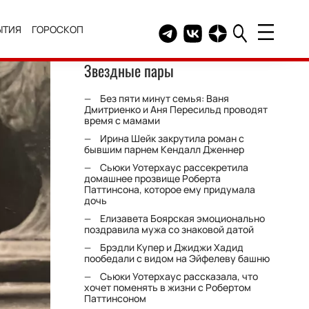
ЫТИЯ
ГОРОСКОП
Telegram канал HELLO
Группа HELLO Вконтакт
Канал HELLO в Дзе
Звездные пары
Без пяти минут семья: Ваня
Дмитриенко и Аня Пересильд проводят
время с мамами
Ирина Шейк закрутила роман с
бывшим парнем Кендалл Дженнер
Сьюки Уотерхаус рассекретила
домашнее прозвище Роберта
Паттинсона, которое ему придумала
дочь
Елизавета Боярская эмоционально
поздравила мужа со знаковой датой
Брэдли Купер и Джиджи Хадид
пообедали с видом на Эйфелеву башню
Сьюки Уотерхаус рассказала, что
хочет поменять в жизни с Робертом
Паттинсоном