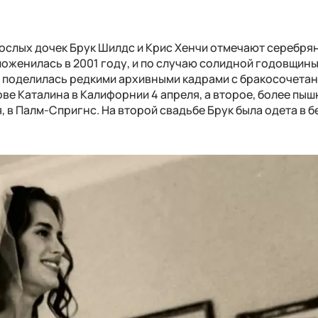
рослых дочек Брук Шилдс и Крис Хенчи отмечают серебря
 поженилась в 2001 году, и по случаю солидной годовщин
и поделилась редкими архивными кадрами с бракосочетан
ве Каталина в Калифорнии 4 апреля, а второе, более пыш
, в Палм-Спригнс. На второй свадьбе Брук была одета в б