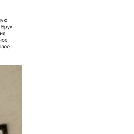
ную
ы Брук
ия.
ное
елое