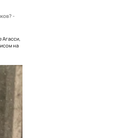
ков? -
 Агасси,
рисом на