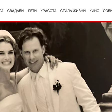
ДА
СВАДЬБЫ
ДЕТИ
КРАСОТА
СТИЛЬ ЖИЗНИ
КИНО
СОБ