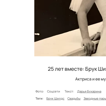
25 лет вместе: Брук Ш
Актриса и ее м
Фото:
Соцсети
Текст:
Дарья Бухарина
Теги:
Брук Шилдс
Свадьбы
Звездные пар