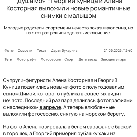
"Душа моя": Георгий Куница и Алена
Косторная выложили новые романтичные
снимки с малышом
Молодые родители-спортсмены нечасто показывают сына, но
на этот раз решили сделать исключение.
Фото:
Соцсети
Текст:
Дарья Бухарина
24.06.2026 / 12:40
Теги:
Фотография
Фотосессия
Спорт
Дети звезд
Звездные пары
Супруги-фигуристы Алена Косторная и Георгий
Куница поделились новыми фото с полугодовалым
сыном Димой, которого публика в соцсетях видит
нечасто. Последний раз пара делилась фотографиями
с наследником
в апреле
. А теперь влюбленные
выложили фотосессию, снятую на морском берегу.
На фото Алена позировала в белом сарафане с баской
в горошек, а Георгий примерил рубашку хаки из