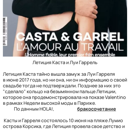
Летиция Каста и Луи Гаррель
Летиция Каста тайно вышла замуж за Луи Гарреля
в июне 2017 года, но ни она, ни он информацию о своей
свадьбе тогда не подтверждали. Позднее за них это
"сделало" кольцо на безымянном пальце Летиции,
которое она продемонстрировала на показе Valentino
в рамках Недели высокой моды в Париже.
По данным HOLA!,
бракосочетание
Касты и Гарреля состоялось 10 июня на пляже Лумио
острова Корсика, где Летиция провела свое детство и