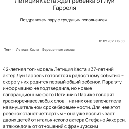
Летиция Каста ждет ребенка от Луи
Гарреля
Поздравляем пару с грядущим пополнением!
01.02.2021 / 16:00
Теги:
Летиция Каста
Беременные звезды
42-летняя топ-модель Летиция Каста и 37-летний
актер Луи Гаррель готовятся к радостному событию –
скоро у них родится первый общий ребенок. Пара эту
информацию не подтвердила, но новые
папарацционные фото Летиции в Париже говорят
красноречивее любых слов – на них она запечатлела
на внушительном сроке беременности. Для нее этот
ребенок станет четвертым – она уже воспитывает
двоих детей от итальянского актера Стефано Аккорси,
а также дочь от отношений с французским