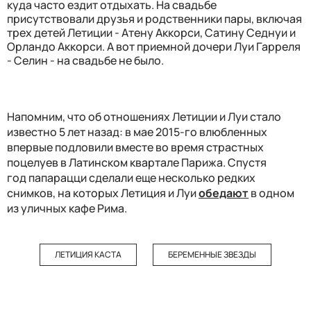
куда часто ездит отдыхать. На свадьбе
присутствовали друзья и родственники пары, включая
трех детей Летиции - Атену Аккорси, Сатину Седнуи и
Орландо Аккорси. А вот приемной дочери Луи Гарреля
- Селин - на свадьбе не было.
Напомним, что об отношениях Летиции и Луи стало
известно 5 лет назад: в мае 2015-го влюбленных
впервые подловили вместе во время страстных
поцелуев в Латинском квартале Парижа. Спустя
год папарацци сделали еще несколько редких
снимков, на которых Летиция и Луи
обедают
в одном
из уличных кафе Рима.
ЛЕТИЦИЯ КАСТА
БЕРЕМЕННЫЕ ЗВЕЗДЫ