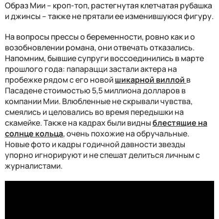
Образ Мии – кроп-топ, растегнутая клетчатая рубашка
и джинсы – также не прятали ее изменившуюся фигуру.
На вопросы прессы о беременности, ровно как и о
возобновлении романа, они отвечать отказались.
Напомним, бывшие супруги воссоединились в марте
прошлого года:
папарацци застали актера на
пробежке рядом с его новой
шикарной виллой
в
Пасадене стоимостью 5,5 миллиона долларов в
компании Мии. Влюбленные не скрывали чувства,
смеялись и целовались во время передышки на
скамейке. Также на кадрах были видны
блестящие на
солнце кольца
, очень похожие на обручальные.
Новые фото и кадры годичной давности звезды
упорно игнорируют и не спешат делиться личным с
журналистами.