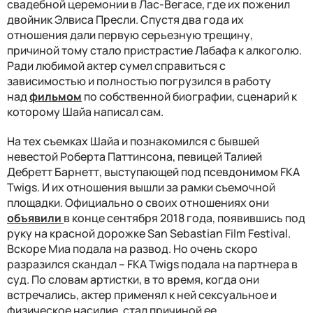
свадебной церемонии в Лас-Вегасе, где их поженил
двойник Элвиса Пресли. Спустя два года их
отношения дали первую серьезную трещину,
причиной тому стало пристрастие Лабафа к алкоголю.
Ради любимой актер сумел справиться с
зависимостью и полностью погрузился в работу
над
фильмом
по собственной биографии, сценарий к
которому Шайа написал сам.
На тех съемках Шайа и познакомился с бывшей
невестой Роберта Паттинсона, певицей Талией
Дебретт Барнетт, выступающей под псевдонимом FKA
Twigs. И их отношения вышли за рамки съемочной
площадки. Официально о своих отношениях они
объявили
в конце сентября 2018 года, появившись под
руку на красной дорожке San Sebastian Film Festival.
Вскоре Миа подала на развод. Но очень скоро
разразился скандал – FKA Twigs подала на партнера в
суд. По словам артистки, в то время, когда они
встречались, актер применял к ней сексуальное и
физическое насилие, стал причиной ее