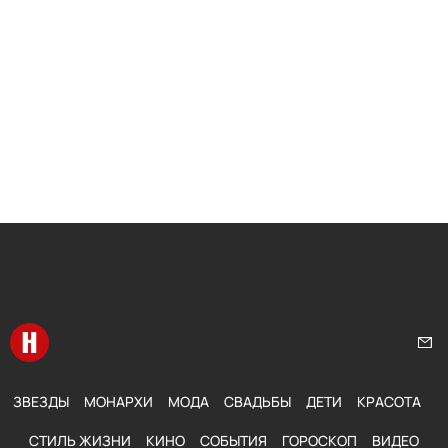
Перейти на главную
Нап
ЗВЕЗДЫ
МОНАРХИ
МОДА
СВАДЬБЫ
ДЕТИ
КРАСОТА
СТИЛЬ ЖИЗНИ
КИНО
СОБЫТИЯ
ГОРОСКОП
ВИДЕО