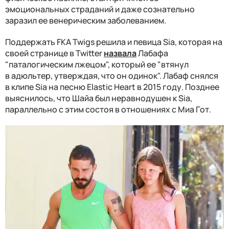
эмоциональных страданий и даже сознательно
заразил ее венерическим заболеванием.
Поддержать FKA Twigs решила и певица Sia, которая на
своей странице в Twitter
назвала
Лабафа
"паталогическим лжецом", который ее "втянул
в адюльтер, утверждая, что он одинок". Лабаф снялся
в клипе Sia на песню Elastic Heart в 2015 году. Позднее
выяснилось, что Шайа был неравнодушен к Sia,
параллельно с этим состоя в отношениях с Миа Гот.