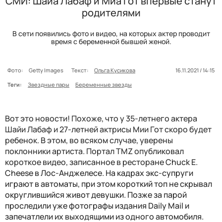
СМИ: Шайа Лабаф и Миа Гот впервые станут
родителями
В сети появились фото и видео, на которых актер проводит
время с беременной бывшей женой.
Фото:
Getty Images
Текст:
Ольга Кусикова
16.11.2021 / 14:15
Теги:
Звездные пары
Беременные звезды
Вот это новости! Похоже, что у 35-летнего актера
Шайи Лабаф и 27-летней актрисы Мии Гот скоро будет
ребенок. В этом, во всяком случае, уверены
поклонники артиста. Портал TMZ опубликовал
короткое видео, записанное в ресторане
Chuck E.
Cheese в Лос-Анджелесе. На кадрах экс-супруги
играют в автоматы, при этом короткий топ не скрывал
округлившийся живот девушки. Позже за парой
проследили уже фотографы издания Daily Mail и
запечатлели их выходящими из одного автомобиля.