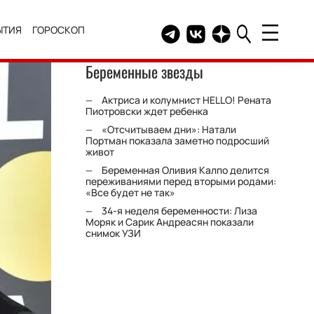
ЫТИЯ
ГОРОСКОП
Telegram канал HELLO
Группа HELLO Вконтакт
Канал HELLO в Дзе
Беременные звезды
Актриса и колумнист HELLO! Рената
Пиотровски ждет ребенка
«Отсчитываем дни»: Натали
Портман показала заметно подросший
живот
Беременная Оливия Калпо делится
переживаниями перед вторыми родами:
«Все будет не так»
34-я неделя беременности: Лиза
Моряк и Сарик Андреасян показали
снимок УЗИ