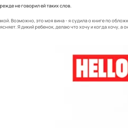
режде не говорил ей таких слов.
акой. Возможно, это моя вина - я судила о книге по обложк
ясняет. Я дикий ребенок, делаю что хочу и когда хочу, а о