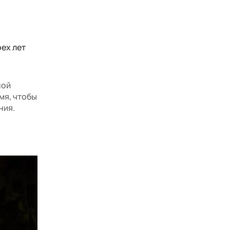
ех лет
ной
мя, чтобы
ния.