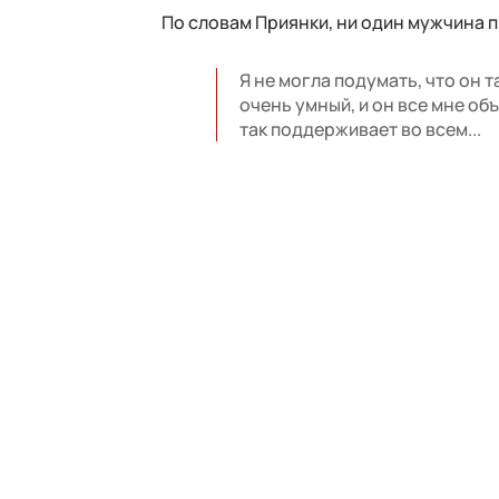
По словам Приянки, ни один мужчина п
Я не могла подумать, что он т
очень умный, и он все мне объ
так поддерживает во всем...