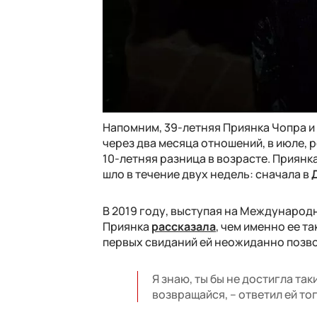
Напомним, 39-летняя Приянка Чопра и 
через два месяца отношений, в июле, 
10-летняя разница в возрасте. Приянк
шло в течение двух недель: сначала в
В 2019 году, выступая на Международ
Приянка
рассказала
, чем именно ее т
первых свиданий ей неожиданно позво
Я знаю, ты бы не достигла та
возвращайся, – ответил ей т