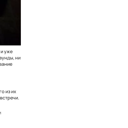
 и уже
аунды, ни
вание
го из их
 встречи.
и