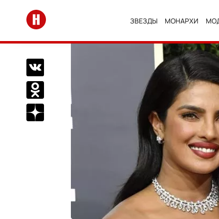
Перейти на главную
ЗВЕЗДЫ
МОНАРХИ
МО
Поделиться Вконтакте
Поделиться в Одноклассниках
Подписаться на нас в Дзен