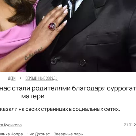
ДЕТИ
/
БЕРЕМЕННЫЕ ЗВЕЗДЫ
нас стали родителями благодаря суррога
матери
казали на своих страницах в социальных сетях.
га Кусикова
21.01.
иянка Чопра
Ник Джонас
Звездные пары