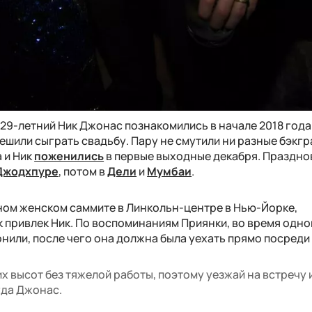
29-летний Ник Джонас познакомились в начале 2018 года
решили сыграть свадьбу. Пару не смутили ни разные бэкгр
а и Ник
поженились
в первые выходные декабря. Праздно
Джодхпуре
, потом в
Дели
и
Мумбаи
.
ном женском саммите в Линкольн-центре в Нью-Йорке,
ак привлек Ник. По воспоминаниям Приянки, во время одно
нили, после чего она должна была уехать прямо посреди
ких высот без тяжелой работы, поэтому уезжай на встречу 
огда Джонас.