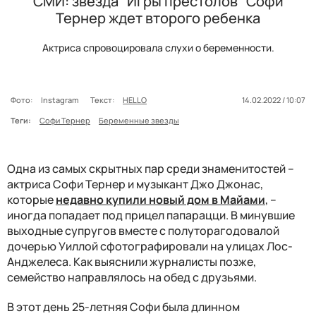
СМИ: звезда "Игры престолов" Софи
Тернер ждет второго ребенка
Актриса спровоцировала слухи о беременности.
Фото:
Instagram
Текст:
HELLO
14.02.2022 / 10:07
Теги:
Софи Тернер
Беременные звезды
Одна из самых скрытных пар среди знаменитостей –
актриса Софи Тернер и музыкант Джо Джонас,
которые
недавно купили новый дом в Майами
, –
иногда попадает под прицел папарацци. В минувшие
выходные супругов вместе с полуторагодовалой
дочерью Уиллой сфотографировали на улицах Лос-
Анджелеса. Как выяснили журналисты позже,
семейство направлялось на обед с друзьями.
В этот день 25-летняя Софи была длинном