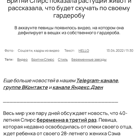
Бритни Спирс показала растущий живот и
рассказала, что будет скучать по своему
гардеробу
В аккаунте певицы появилось видео, на котором она
дефилирует в вещах из собственного гардероба.
Фото:
Соцсети, кадры из видео
Текст:
HELLO
13.04.2022 / 11:30
Теги:
Видео
Бритни Спирс
Стиль
Беременные звезды
Еще больше новостей в нашем
Telegram-канале
,
группе ВКонтакте
и
канале Яндекс.Дзен
__________________________________
Весь мир уже пару дней обсуждает новость, что 40-
летняя Спирс
беременна в третий раз
. Певица,
которая недавно освободилась от опеки своего отца,
ждет ребенка от своего 28-летнего жениха Сэма