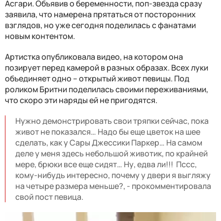
Асгари. Объявив о беременности, поп-звезда сразу
заявила, что намерена прятаться от посторонних
взглядов, но уже сегодня поделилась с фанатами
новым контентом.
Артистка опубликовала видео, на котором она
позирует перед камерой в разных образах. Всех луки
объединяет одно – открытый живот певицы. Под
роликом Бритни поделилась своими переживаниями,
что скоро эти наряды ей не пригодятся.
Нужно демонстрировать свои тряпки сейчас, пока
живот не показался… Надо бы еще цветок на шее
сделать, как у Сары Джессики Паркер… На самом
деле у меня здесь небольшой животик, по крайней
мере, брюки все еще сидят… Ну, едва ли!!! Пссс,
кому-нибудь интересно, почему у двери я выгляжу
на четыре размера меньше?, - прокомментировала
свой пост певица.