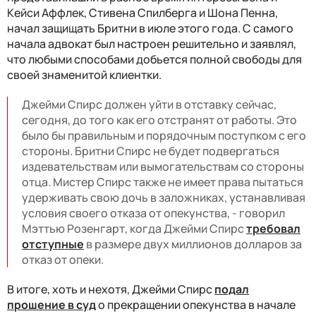
Кейси Аффлек, Стивена Спилберга и Шона Пенна,
начал защищать Бритни в июле этого года. С самого
начала адвокат был настроен решительно и заявлял,
что любыми способами добьется полной свободы для
своей знаменитой клиентки.
Джейми Спирс должен уйти в отставку сейчас,
сегодня, до того как его отстранят от работы. Это
было бы правильным и порядочным поступком с его
стороны. Бритни Спирс не будет подвергаться
издевательствам или вымогательствам со стороны
отца. Мистер Спирс также не имеет права пытаться
удерживать свою дочь в заложниках, устанавливая
условия своего отказа от опекунства, - говорил
Мэттью Розенгарт, когда Джейми Спирс
требовал
отступные
в размере двух миллионов долларов за
отказ от опеки.
В итоге, хоть и нехотя, Джейми Спирс
подал
прошение в суд
о прекращении опекунства в начале