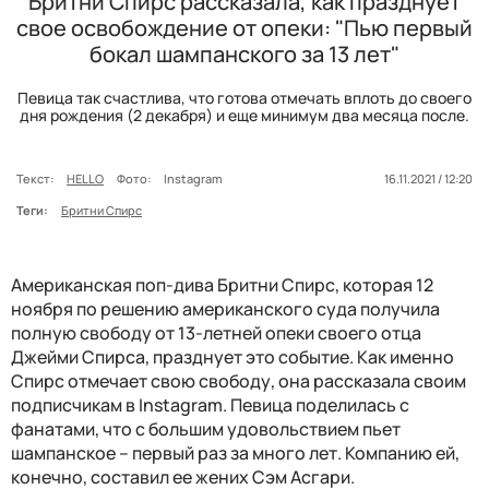
Бритни Спирс рассказала, как празднует
свое освобождение от опеки: "Пью первый
бокал шампанского за 13 лет"
Певица так счастлива, что готова отмечать вплоть до своего
дня рождения (2 декабря) и еще минимум два месяца после.
Текст:
HELLO
Фото:
Instagram
16.11.2021 / 12:20
Теги:
Бритни Спирс
Американская поп-дива Бритни Спирс, которая 12
ноября по решению американского суда получила
полную свободу от 13-летней опеки своего отца
Джейми Спирса, празднует это событие. Как именно
Спирс отмечает свою свободу, она рассказала своим
подписчикам в Instagram. Певица поделилась с
фанатами, что с большим удовольствием пьет
шампанское – первый раз за много лет. Компанию ей,
конечно, составил ее жених Сэм Асгари.