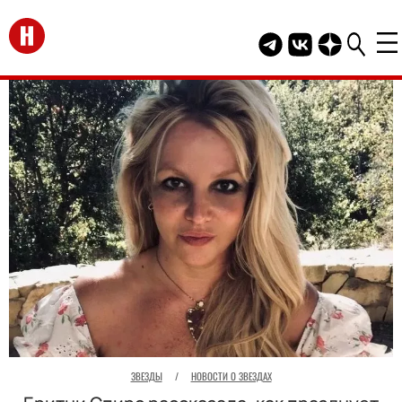
Перейти на главную
Telegram канал HEL
Группа HELLO В
Канал HELLO
ЗВЕЗДЫ
/
НОВОСТИ О ЗВЕЗДАХ