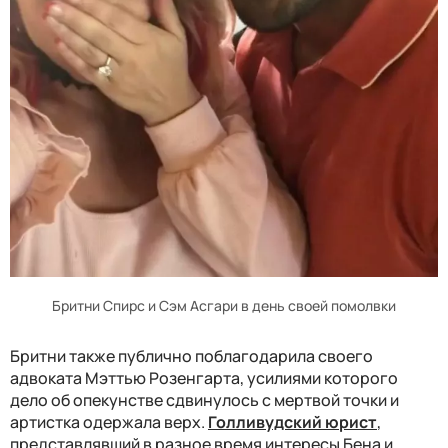
Бритни Спирс и Сэм Асгари в день своей помолвки
Бритни также публично поблагодарила своего
адвоката Мэттью Розенгарта, усилиями которого
дело об опекунстве сдвинулось с мертвой точки и
артистка одержала верх.
Голливудский юрист
,
представлявший в разное время интересы Бена и