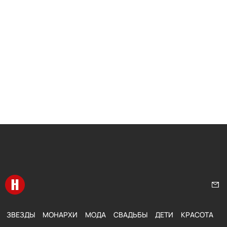
Перейти на главную
Нап
ЗВЕЗДЫ
МОНАРХИ
МОДА
СВАДЬБЫ
ДЕТИ
КРАСОТА