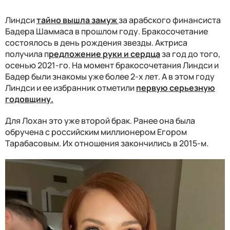
Линдси
тайно вышла замуж
за арабского финансиста
Бадера Шаммаса в прошлом году. Бракосочетание
состоялось в день рождения звезды. Актриса
получила п
редложение руки и сердца
за год до того,
осенью 2021-го. На момент бракосочетания Линдси и
Бадер были знакомы уже более 2-х лет. А в этом году
Линдси и ее избранник отметили
первую серьезную
годовщину.
Для Лохан это уже второй брак. Ранее она была
обручена с российским миллионером Егором
Тарабасовым. Их отношения закончились в 2015-м.