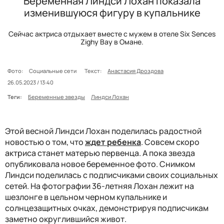
Беременная Линдси Лохан показала
изменившуюся фигуру в купальнике
Сейчас актриса отдыхает вместе с мужем в отеле Six Sences
Zighy Bay в Омане.
Фото:
Социальные сети
Текст:
Анастасия Дроздова
26.05.2023 / 13:40
Теги:
Беременные звезды
Линдси Лохан
Этой весной Линдси Лохан поделилась радостной
новостью о том, что
ждет ребенка
. Совсем скоро
актриса станет матерью первенца. А пока звезда
опубликовала новое беременное фото. Снимком
Линдси поделилась с подписчиками своих социальных
сетей. На фотографии 36-летняя Лохан лежит на
шезлонге в цельном черном купальнике и
солнцезащитных очках, демонстрируя подписчикам
заметно округлившийся живот.