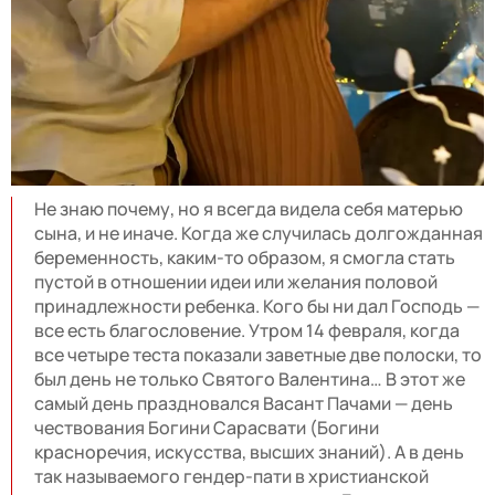
Не знаю почему, но я всегда видела себя матерью
сына, и не иначе. Когда же случилась долгожданная
беременность, каким-то образом, я смогла стать
пустой в отношении идеи или желания половой
принадлежности ребенка. Кого бы ни дал Господь —
все есть благословение. Утром 14 февраля, когда
все четыре теста показали заветные две полоски, то
был день не только Святого Валентина… В этот же
самый день праздновался Васант Пачами — день
чествования Богини Сарасвати (Богини
красноречия, искусства, высших знаний). А в день
так называемого гендер-пати в христианской