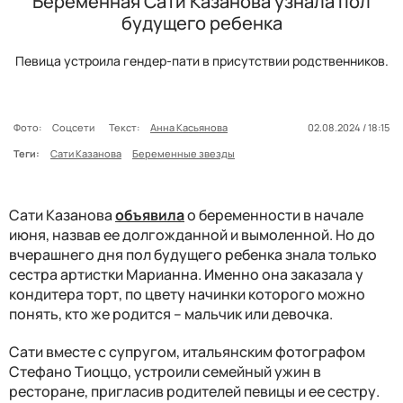
Беременная Сати Казанова узнала пол
будущего ребенка
Певица устроила гендер-пати в присутствии родственников.
Фото:
Соцсети
Текст:
Анна Касьянова
02.08.2024 / 18:15
Теги:
Сати Казанова
Беременные звезды
Сати Казанова
объявила
о беременности в начале
июня, назвав ее долгожданной и вымоленной. Но до
вчерашнего дня пол будущего ребенка знала только
сестра артистки Марианна. Именно она заказала у
кондитера торт, по цвету начинки которого можно
понять, кто же родится – мальчик или девочка.
Сати вместе с супругом, итальянским фотографом
Стефано Тиоццо, устроили семейный ужин в
ресторане, пригласив родителей певицы и ее сестру.