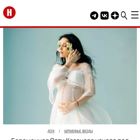
Перейти на главную
Telegram канал HEL
Группа HELLO В
Канал HELLO
ДЕТИ
/
БЕРЕМЕННЫЕ ЗВЕЗДЫ