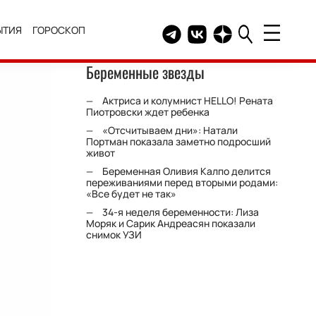
ЫТИЯ
ГОРОСКОП
Telegram канал HELLO
Группа HELLO Вконтакт
Канал HELLO в Дзе
Беременные звезды
Актриса и колумнист HELLO! Рената
Пиотровски ждет ребенка
«Отсчитываем дни»: Натали
Портман показала заметно подросший
живот
Беременная Оливия Калпо делится
переживаниями перед вторыми родами:
«Все будет не так»
34-я неделя беременности: Лиза
Моряк и Сарик Андреасян показали
снимок УЗИ