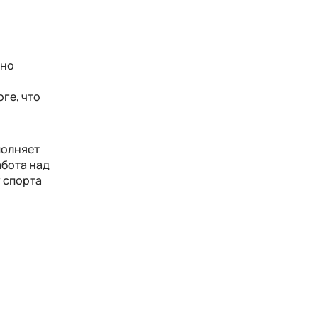
вно
ге, что
полняет
абота над
 спорта