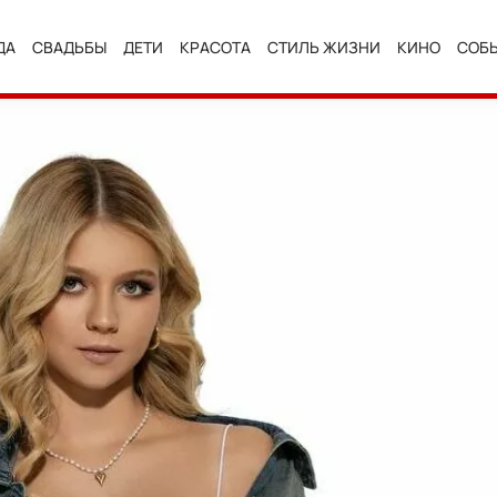
ДА
СВАДЬБЫ
ДЕТИ
КРАСОТА
СТИЛЬ ЖИЗНИ
КИНО
СОБ