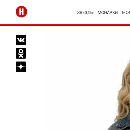
Перейти на главную
ЗВЕЗДЫ
МОНАРХИ
МО
Поделиться Вконтакте
Поделиться в Одноклассниках
Подписаться на нас в Дзен