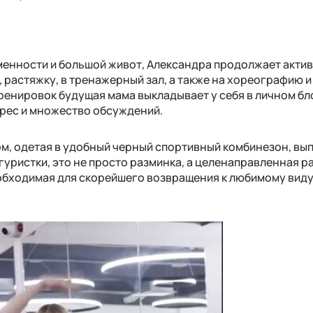
менности и большой живот, Александра продолжает акти
, растяжку, в тренажерный зал, а также на хореографию и
ренировок будущая мама выкладывает у себя в личном бло
рес и множество обсуждений.
ом, одетая в удобный черный спортивный комбинезон, вы
уристки, это не просто разминка, а целенаправленная р
бходимая для скорейшего возвращения к любимому виду