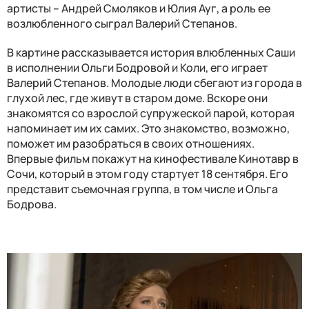
артисты – Андрей Смоляков и Юлия Ауг, а роль ее
возлюбленного сыграл Валерий Степанов.
В картине рассказывается история влюбленных Саши
в исполнении Ольги Бодровой и Коли, его играет
Валерий Степанов. Молодые люди сбегают из города в
глухой лес, где живут в старом доме. Вскоре они
знакомятся со взрослой супружеской парой, которая
напоминает им их самих. Это знакомство, возможно,
поможет им разобраться в своих отношениях.
Впервые фильм покажут на кинофестивале Кинотавр в
Сочи, который в этом году стартует 18 сентября. Его
представит съемочная группа, в том числе и Ольга
Бодрова.