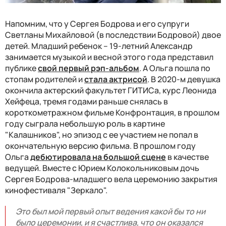
Напомним, что у Сергея Бодрова и его супруги
Светланы Михайловой (в последствии Бодровой) двое
детей. Младший ребенок – 19-летний Александр
занимается музыкой и весной этого года представил
публике
свой первый рэп-альбом
. А Ольга пошла по
стопам родителей и
стала актрисой
. В 2020-м девушка
окончила актерский факультет ГИТИСа, курс Леонида
Хейфеца, тремя годами раньше снялась в
короткометражном фильме Конфронтация, в прошлом
году сыграла небольшую роль в картине
"Калашников", но эпизод с ее участием не попал в
окончательную версию фильма. В прошлом году
Ольга
дебютировала на большой сцене
в качестве
ведущей. Вместе с Юрием Колокольниковым дочь
Сергея Бодрова-младшего вела церемонию закрытия
кинофестиваля "Зеркало".
Это был мой первый опыт ведения какой бы то ни
было церемонии, и я счастлива, что он оказался