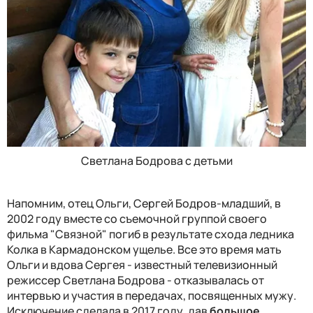
Светлана Бодрова с детьми
Напомним, отец Ольги, Сергей Бодров-младший, в
2002 году вместе со съемочной группой своего
фильма "Связной" погиб в результате схода ледника
Колка в Кармадонском ущелье. Все это время мать
Ольги и вдова Сергея - известный телевизионный
режиссер Светлана Бодрова - отказывалась от
интервью и участия в передачах, посвященных мужу.
Исключение сделала в 2017 году, дав
большое