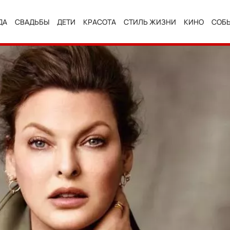
ДА
СВАДЬБЫ
ДЕТИ
КРАСОТА
СТИЛЬ ЖИЗНИ
КИНО
СОБ