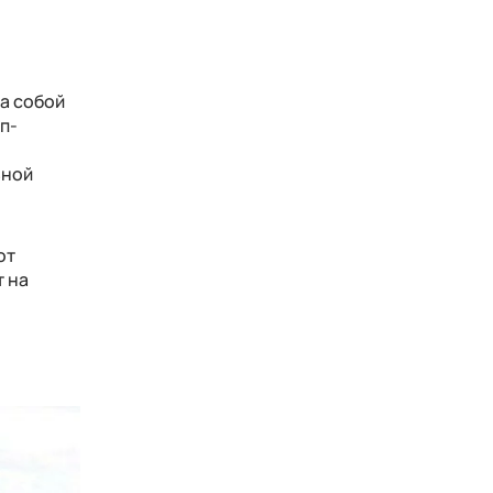
ла собой
п-
ьной
от
т на