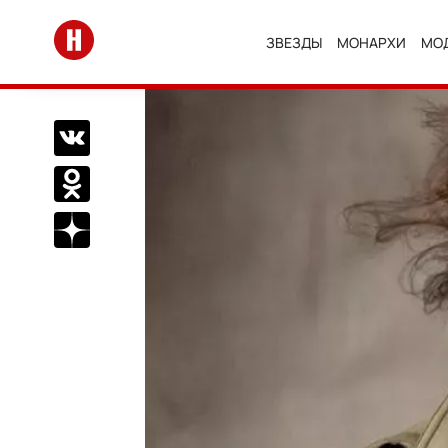
Перейти на главную
ЗВЕЗДЫ
МОНАРХИ
МО
Поделиться Вконтакте
Поделиться в Одноклассниках
Подписаться на нас в Дзен