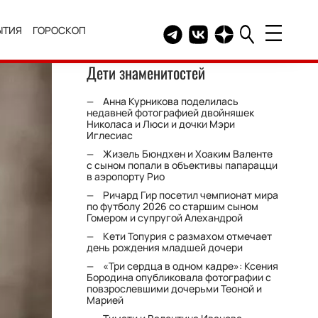
ЫТИЯ
ГОРОСКОП
Telegram канал HELLO
Группа HELLO Вконтакт
Канал HELLO в Дзе
Дети знаменитостей
Анна Курникова поделилась
недавней фотографией двойняшек
Николаса и Люси и дочки Мэри
Иглесиас
Жизель Бюндхен и Хоаким Валенте
с сыном попали в объективы папарацци
в аэропорту Рио
Ричард Гир посетил чемпионат мира
по футболу 2026 со старшим сыном
Гомером и супругой Алехандрой
Кети Топурия с размахом отмечает
день рождения младшей дочери
«Три сердца в одном кадре»: Ксения
Бородина опубликовала фотографии с
повзрослевшими дочерьми Теоной и
Марией