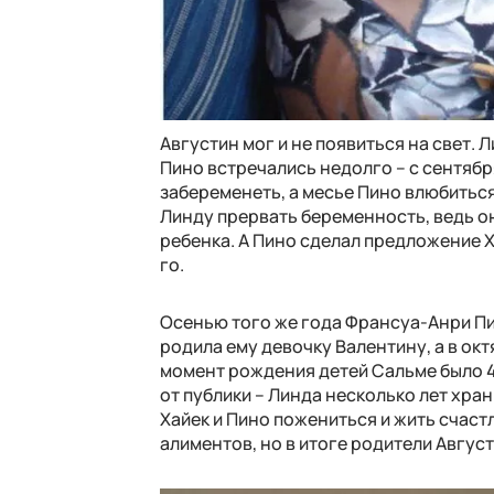
Августин мог и не появиться на свет.
Пино встречались недолго – с сентябр
забеременеть, а месье Пино влюбиться
Линду прервать беременность, ведь он
ребенка. А Пино сделал предложение Х
го.
Осенью того же года Франсуа-Анри Пин
родила ему девочку Валентину, а в окт
момент рождения детей Сальме было 40
от публики – Линда несколько лет хран
Хайек и Пино пожениться и жить счастл
алиментов, но в итоге родители Авгус