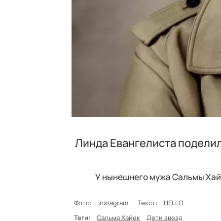
Линда Евангелиста поделил
У нынешнего мужа Сальмы Хайе
Фото:
Instagram
Текст:
HELLO
Теги:
Сальма Хайек
Дети звезд