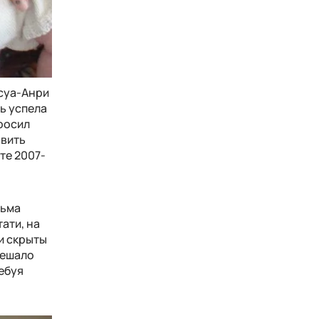
нсуа-Анри
ль успела
просил
авить
те 2007-
льма
ати, на
и скрыты
мешало
ребуя
.