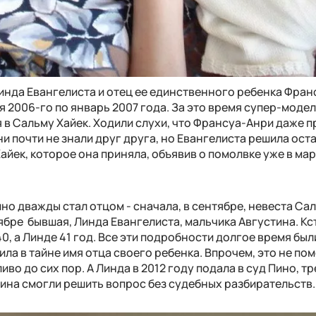
 Линда Евангелиста и отец ее единственного ребенка Фра
я 2006-го по январь 2007 года. За это время супер-моде
 в Сальму Хайек. Ходили слухи, что Франсуа-Анри даже 
и почти не знали друг друга, но Евангелиста решила ост
айек, которое она приняла, объявив о помолвке уже в мар
о дважды стал отцом - сначала, в сентябре, невеста Са
ябре бывшая, Линда Евангелиста, мальчика Августина. Кст
, а Линде 41 год. Все эти подробности долгое время был
ила в тайне имя отца своего ребенка. Впрочем, это не по
иво до сих пор. А Линда в 2012 году подала в суд Пино, т
тина смогли решить вопрос без судебных разбирательств