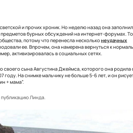
светской и прочих хроник. Но неделю назад она заполни
а предметов бурных обсуждений на интернет-форумах. То
 общества, потому что перенесла несколько
неудачных
уродовали ее. Впрочем, она намерена вернуться к нормал
имер, активизировалась в социальных сетях.
о своего сына Августина Джеймса, которого она родила 
году. На снимке мальчику не больше 5-6 лет, и он рисуе
ин + мама”.
а публикацию Линда.