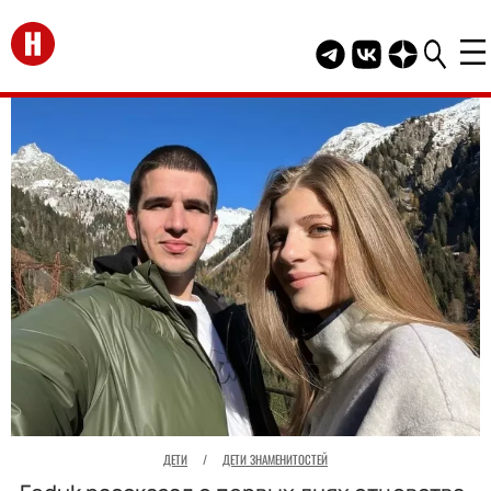
Перейти на главную
Telegram канал HEL
Группа HELLO В
Канал HELLO
ДЕТИ
/
ДЕТИ ЗНАМЕНИТОСТЕЙ