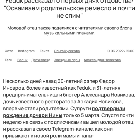
Feduk рассказал о первых днях отцовства:
"Осваиваем родительское ремесло и почти
не спим"
Молодой отец также поделился с читателями своего блога
музыкальными планами.
Фото:
Instagram
Текст:
Ольга Кусикова
10.03.2022 / 15:00
Теги:
Feduk
Дети звезд
Звездные пары
Александра Новикова
Несколько дней назад 30-летний рэпер Федор
Инсаров, более известный как Feduk, и 31-летняя
предпринимательница и блогер Александра Новикова,
дочь известного ресторатора Аркадия Новикова,
впервые стали родителями. Супруги
подтвердили
рождение дочери Нины
только 5 марта. Спустя почти
неделю на связь с подписчиками вышел молодой отец
и рассказал в своем Telegram-канале, как они
привыкают к новой роли мамы и папы: