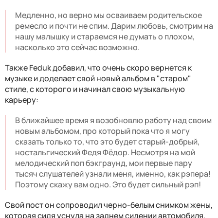
Медленно, но верно мы осваиваем родительское
ремесло и почти не спим. Дарим любовь, смотрим на
нашу малышку и стараемся не думать о плохом,
насколько это сейчас возможно.
Также Feduk добавил, что очень скоро вернется к
музыке и доделает свой новый альбом в "старом"
стиле, с которого и начинал свою музыкальную
карьеру:
В ближайшее время я возобновлю работу над своим
новым альбомом, про который пока что я могу
сказать только то, что это будет старый-добрый,
ностальгический Федя Фёдор. Несмотря на мой
мелодический поп бэкграунд, мои первые пару
тысяч слушателей узнали меня, именно, как рэпера!
Поэтому скажу вам одно. Это будет сильный рэп!
Свой пост он сопроводил черно-белым снимком жены,
которая сидя уснула на заднем сидении автомобиля.