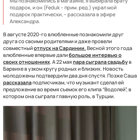
Мы познакомились в магазине, я выбирала брату
подарок, и он (Feduk – прим. ред.) украл мой
подарок практически, – рассказала в эфире
Александра.
В августе 2020-го влюбленные познакомили друг
друга со своими родителями и даже провели
совместный
отпуск на Сардинии.
Весной этого года
влюбленные впервые дали
большое интервью о
своих отношениях
. А 22 мая
пара сыграла свадьбу
в
Барвихе в узком кругу родных и близких. Новость
молодожены подтвердили два дня спустя. Позже Саша
рассказала
подписчикам, что музыкант сделал ей
предложение во время съемок его клипа “Водолей”, в
котором она сыграла главную роль, в Турции.